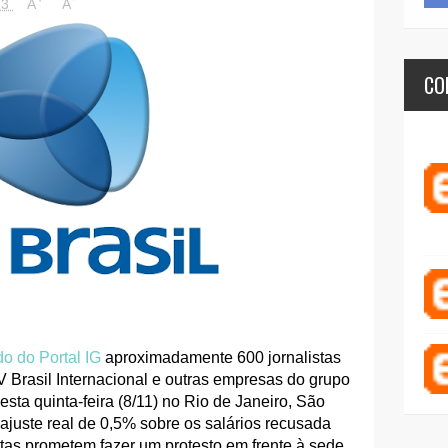
13
A
A
CO
o do Portal IG
aproximadamente 600 jornalistas
 Brasil Internacional e outras empresas do grupo
esta quinta-feira (8/11) no Rio de Janeiro, São
eajuste real de 0,5% sobre os salários recusada
istas prometem fazer um protesto em frente à sede