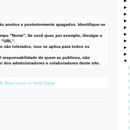
►
►
►
►
 aceitos e posteriormente apagados. Identifique-se
►
►
ampo "Nome". Se você quer, por exemplo, divulgar o
►
o "URL".
 são tolerados, isso se aplica para todos os
►
►
l responsabilidade de quem as publicou, não
▼
ão dos administradores e colaboradores deste site.
 Boas novas no Sinal Digital