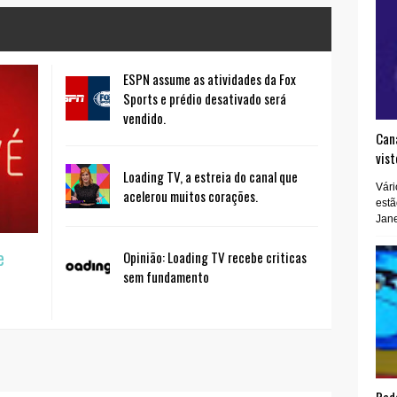
ESPN assume as atividades da Fox
Sports e prédio desativado será
vendido.
Cana
vist
Loading TV, a estreia do canal que
Vári
acelerou muitos corações.
estã
Jane
e
Opinião: Loading TV recebe criticas
sem fundamento