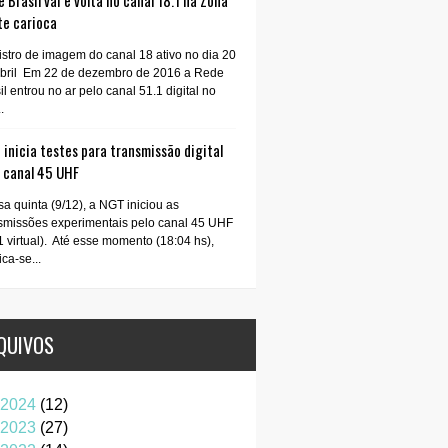
 Brasil vai e volta no canal 18.1 na Zona
te carioca
stro de imagem do canal 18 ativo no dia 20
abril Em 22 de dezembro de 2016 a Rede
il entrou no ar pelo canal 51.1 digital no
.
inicia testes para transmissão digital
o canal 45 UHF
a quinta (9/12), a NGT iniciou as
smissões experimentais pelo canal 45 UHF
1 virtual). Até esse momento (18:04 hs),
ica-se...
QUIVOS
2024
(12)
2023
(27)