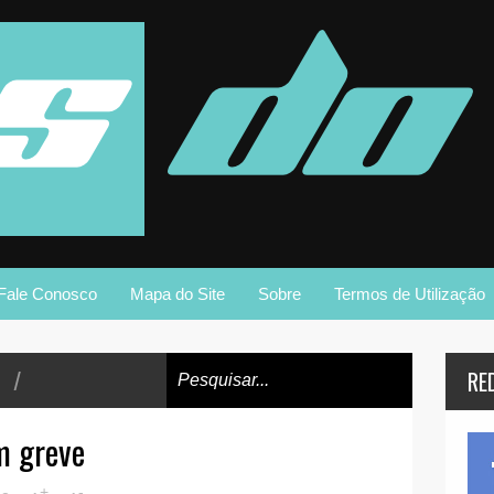
Fale Conosco
Mapa do Site
Sobre
Termos de Utilização
/
RE
m greve
+
-