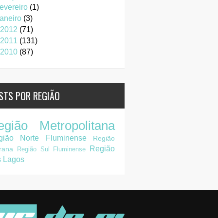
fevereiro
(1)
janeiro
(3)
2012
(71)
2011
(131)
2010
(87)
STS POR REGIÃO
egião Metropolitana
gião Norte Fluminense
Região
Região
rana
Região Sul Fluminense
s Lagos