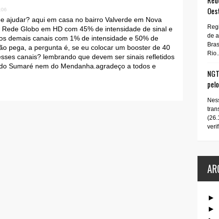
Rede
Oes
:06
e ajudar? aqui em casa no bairro Valverde em Nova
Regi
 a Rede Globo em HD com 45% de intensidade de sinal e
de 
 os demais canais com 1% de intensidade e 50% de
Bras
ão pega, a pergunta é, se eu colocar um booster de 40
Rio..
 esses canais? lembrando que devem ser sinais refletidos
 do Sumaré nem do Mendanha.agradeço a todos e
NGT 
pel
Ness
tran
(26.
verif
AR
►
►