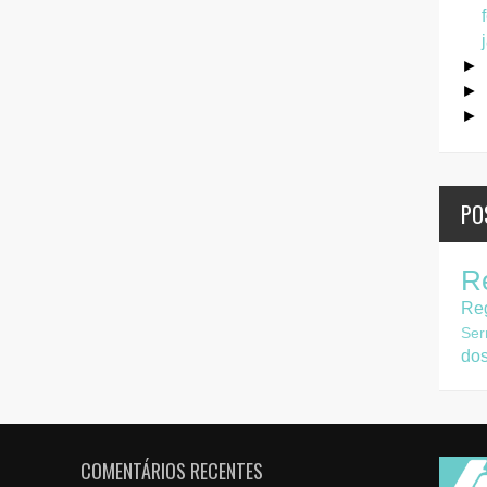
►
►
►
PO
R
Re
Ser
do
COMENTÁRIOS RECENTES