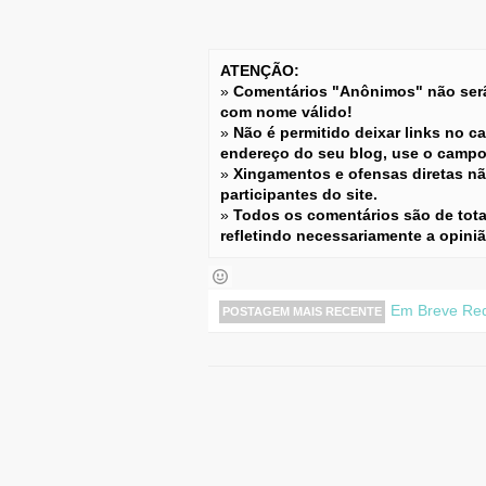
ATENÇÃO:
»
Comentários "Anônimos" não serão
com nome válido!
»
Não é permitido deixar links no c
endereço do seu blog, use o camp
»
Xingamentos e ofensas diretas não
participantes do site.
»
Todos os comentários são de tota
refletindo necessariamente a opini
Em Breve Rede
POSTAGEM MAIS RECENTE