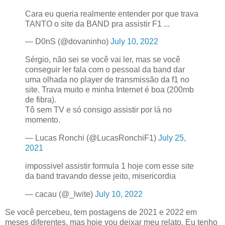
Cara eu queria realmente entender por que trava
TANTO o site da BAND pra assistir F1 ...
— D0nS (@dovaninho)
July 10, 2022
Sérgio, não sei se você vai ler, mas se você
conseguir ler fala com o pessoal da band dar
uma olhada no player de transmissão da f1 no
site. Trava muito e minha Internet é boa (200mb
de fibra).
Tô sem TV e só consigo assistir por lá no
momento.
— Lucas Ronchi (@LucasRonchiF1)
July 25,
2021
impossivel assistir formula 1 hoje com esse site
da band travando desse jeito, misericordia
— cacau (@_lwite)
July 10, 2022
Se você percebeu, tem postagens de 2021 e 2022 em
meses diferentes, mas hoje vou deixar meu relato. Eu tenho