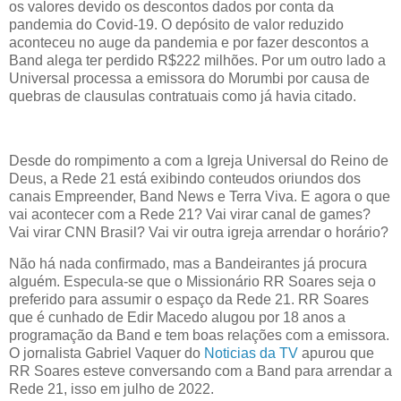
os valores devido os descontos dados por conta da
pandemia do Covid-19. O depósito de valor reduzido
aconteceu no auge da pandemia e por fazer descontos a
Band alega ter perdido R$222 milhões. Por um outro lado a
Universal processa a emissora do Morumbi por causa de
quebras de clausulas contratuais como já havia citado.
Desde do rompimento a com a Igreja Universal do Reino de
Deus, a Rede 21 está exibindo conteudos oriundos dos
canais Empreender, Band News e Terra Viva. E agora o que
vai acontecer com a Rede 21? Vai virar canal de games?
Vai virar CNN Brasil? Vai vir outra igreja arrendar o horário?
Não há nada confirmado, mas a Bandeirantes já procura
alguém. Especula-se que o Missionário RR Soares seja o
preferido para assumir o espaço da Rede 21. RR Soares
que é cunhado de Edir Macedo alugou por 18 anos a
programação da Band e tem boas relações com a emissora.
O jornalista Gabriel Vaquer do
Noticias da TV
apurou que
RR Soares esteve conversando com a Band para arrendar a
Rede 21, isso em julho de 2022.