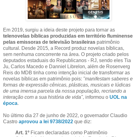
Em 2019, surgiu a ideia deste projeto para tornar as
telenovelas bíblicas produzidas em território fluminense
pelas emissoras de televisão brasileiras
patrimônio
cultural. Desde 2015, a Record produz novelas bíblicas,
sem nenhuma concorrente na área. O projeto criado pelos
deputados estaduais do Republicanos - RJ, sendo eles Tia
Ju, Carlos Macedo e Danniel Librelon, além de Rosenverg
Reis do MDB tinha como intenção inicial de transformar as
novelas bíblicas em patrimônio pois:
"manifestam saberes e
formas de expressão cênicas, plásticas, musicais e lúdicas
de uma imensa parcela da nossa população, recriando a
interação com a sua história de vida",
informou o
UOL na
época
.
No último dia 27 de junho de 2022, o governador Claudio
Castro
aprovou a lei 9738/2022
que diz:
Art. 1º
Ficam declaradas como Patrimônio