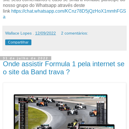
nosso grupo do Whatsapp através deste
link
https://chat.whatsapp.com/KCnz78D5jQzHoX1mmhFGS
a
Wallace Lopes
.
12/09/2022
2 comentários:
Compartilhar
31 de julho de 2022
Onde assistir Formula 1 pela internet se
o site da Band trava ?