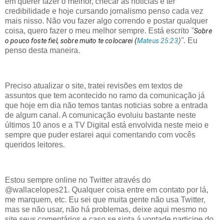
em querer fazer o melhor, checar as notícias e ter
credibilidade e hoje cursando jornalismo penso cada vez
mais nisso. Não vou fazer algo correndo e postar qualquer
coisa, quero fazer o meu melhor sempre. Está escrito
"
Sobre
)".
Eu
o pouco foste fiel, sobre muito te colocarei (
Mateus 25:23
penso desta maneira.
Preciso atualizar o site, tratei revisões em textos de
assuntos que tem acontecido no ramo da comunicação já
que hoje em dia não temos tantas noticias sobre a entrada
de algum canal. A comunicação evoluiu bastante neste
últimos 10 anos e a TV Digital está envolvida neste meio e
sempre que puder estarei aqui comentando com vocês
queridos leitores.
Estou sempre online no Twitter através do
@wallacelopes21. Qualquer coisa entre em contato por lá,
me marquem, etc. Eu sei que muita gente não usa Twitter,
mas se não usar, não há problemas, deixe aqui mesmo no
site seus comentários e caso se sinta á vontade participe do