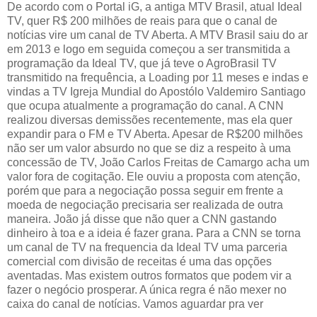
De acordo com o Portal iG, a antiga MTV Brasil, atual Ideal
TV, quer R$ 200 milhões de reais para que o canal de
notícias vire um canal de TV Aberta. A MTV Brasil saiu do ar
em 2013 e logo em seguida começou a ser transmitida a
programação da Ideal TV, que já teve o AgroBrasil TV
transmitido na frequência, a Loading por 11 meses e indas e
vindas a TV Igreja Mundial do Apostólo Valdemiro Santiago
que ocupa atualmente a programação do canal. A CNN
realizou diversas demissões recentemente, mas ela quer
expandir para o FM e TV Aberta. Apesar de R$200 milhões
não ser um valor absurdo no que se diz a respeito à uma
concessão de TV, João Carlos Freitas de Camargo acha um
valor fora de cogitação. Ele ouviu a proposta com atenção,
porém que para a negociação possa seguir em frente a
moeda de negociação precisaria ser realizada de outra
maneira. João já disse que não quer a CNN gastando
dinheiro à toa e a ideia é fazer grana. Para a CNN se torna
um canal de TV na frequencia da Ideal TV uma parceria
comercial com divisão de receitas é uma das opções
aventadas. Mas existem outros formatos que podem vir a
fazer o negócio prosperar. A única regra é não mexer no
caixa do canal de notícias. Vamos aguardar pra ver