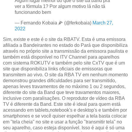
Algum lugar melhor do que o site da band pra
ver a fórmula 1? Por algum motivo lá não tá
funcionando bem
— Fernando Kobaia 🌽 (@ferkobaia)
March 27,
2022
Sim, existe e este é o site da RBATV. Esta é uma emissora
afiliada a Bandeirantes no estado do Pará que disponibiliza
através no próprio site a transmissão da emissora paulista e
também está disponível no ITV Channel para aparelhos
com sistema ROKUTV e também pelo site CxTV que é um
site que disponibiliza links oficiais de emissoras que
transmitem ao vivo. O site da RBA TV em nenhum momento
demonstrou grandes dificuldades para ser transmitido,
apenas leves travamentos de no máximo 1 ou 2 segundos,
diferente do site da Band que teve travamentos maiores,
inclusive com paralisações. O reprodutor de vídeo da RBA
TV é diferente da Band. Este site é ideal para quem está
acessando em tablets,notebook's e desktop's e também por
smartphones e se você quiser espelhar a tela basta colocar
em "tela cheia" no site e usar a função "transmitir tela" no
seu aparelho, caso esteja disponível. Isso é aqui é só uma