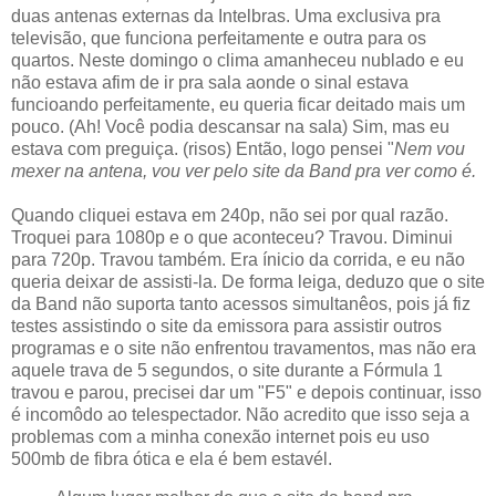
duas antenas externas da Intelbras. Uma exclusiva pra
televisão, que funciona perfeitamente e outra para os
quartos. Neste domingo o clima amanheceu nublado e eu
não estava afim de ir pra sala aonde o sinal estava
funcioando perfeitamente, eu queria ficar deitado mais um
pouco. (Ah! Você podia descansar na sala) Sim, mas eu
estava com preguiça. (risos) Então, logo pensei "
Nem vou
mexer na antena, vou ver pelo site da Band pra ver como é.
Quando cliquei estava em 240p, não sei por qual razão.
Troquei para 1080p e o que aconteceu? Travou. Diminui
para 720p. Travou também. Era ínicio da corrida, e eu não
queria deixar de assisti-la. De forma leiga, deduzo que o site
da Band não suporta tanto acessos simultanêos, pois já fiz
testes assistindo o site da emissora para assistir outros
programas e o site não enfrentou travamentos, mas não era
aquele trava de 5 segundos, o site durante a Fórmula 1
travou e parou, precisei dar um "F5" e depois continuar, isso
é incomôdo ao telespectador. Não acredito que isso seja a
problemas com a minha conexão internet pois eu uso
500mb de fibra ótica e ela é bem estavél.