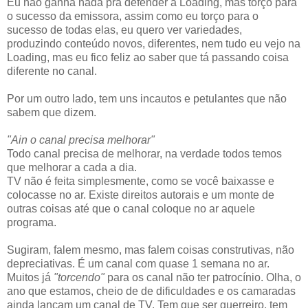
Eu não ganha nada pra defender a Loading, mas torço para
o sucesso da emissora, assim como eu torço para o
sucesso de todas elas, eu quero ver variedades,
produzindo conteúdo novos, diferentes, nem tudo eu vejo na
Loading, mas eu fico feliz ao saber que tá passando coisa
diferente no canal.
Por um outro lado, tem uns incautos e petulantes que não
sabem que dizem.
"Ain o canal precisa melhorar"
Todo canal precisa de melhorar, na verdade todos temos
que melhorar a cada a dia.
TV não é feita simplesmente, como se você baixasse e
colocasse no ar. Existe direitos autorais e um monte de
outras coisas até que o canal coloque no ar aquele
programa.
Sugiram, falem mesmo, mas falem coisas construtivas, não
depreciativas. É um canal com quase 1 semana no ar.
Muitos já
"torcendo"
para os canal não ter patrocínio. Olha, o
ano que estamos, cheio de de dificuldades e os camaradas
ainda lançam um canal de TV. Tem que ser guerreiro, tem