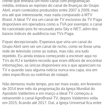
crente que entraria um novo canal com programação
inédita, entrava as reprises do canal de finanças do Grupo
Abril, eram conteúdos produzidos entre 2007 à 2009, mas
era até que interessante, mas nada comparado à MTV
Brasil. A Ideal TV era um canal de TV exclusivo da TV Paga
disponíveis em operadora como a TVA por exemplo; o canal
foi cancelado pois foi recusado pela Sky e NET, além dos
baixos índices de audiência nas TVs Paga.
Fiquei decepcionado. Esperava que viria um canal do
Grupo Abril sem ser um canal de nicho, como se fosse uma
rede de televisão como as outras, mas não, era tudo
repetido. Eu ainda estava começando a escrever aqui no
TVs do RJ e também recordo que eram difíceis de encontrar
informações, as únicas disponíveis era o que apareciam na
TV e quando saia alguma noticia nunca era capa, era em
sites específicos ou notinhas de rodapé.
Não demorou muito tempo, pra ser mais exato, em fevereiro
de 2014 teve mês da programação da Igreja Mundial do
Apostolo Valdemiro e em março a Ideal TV começou a
retransmitir o canal AgroBrasil TV, depois Valdemiro volta
em 2015, ficando até 2017. Daí, a Igreja Universal fica entre