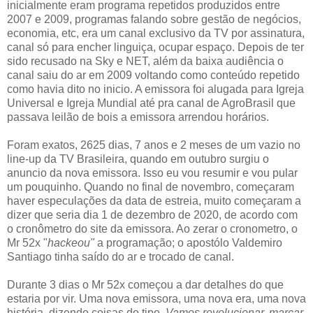
inicialmente eram programa repetidos produzidos entre
2007 e 2009, programas falando sobre gestão de negócios,
economia, etc, era um canal exclusivo da TV por assinatura,
canal só para encher linguiça, ocupar espaço. Depois de ter
sido recusado na Sky e NET, além da baixa audiência o
canal saiu do ar em 2009 voltando como conteúdo repetido
como havia dito no inicio. A emissora foi alugada para Igreja
Universal e Igreja Mundial até pra canal de AgroBrasil que
passava leilão de bois a emissora arrendou horários.
Foram exatos, 2625 dias, 7 anos e 2 meses de um vazio no
line-up da TV Brasileira, quando em outubro surgiu o
anuncio da nova emissora. Isso eu vou resumir e vou pular
um pouquinho. Quando no final de novembro, começaram
haver especulações da data de estreia, muito começaram a
dizer que seria dia 1 de dezembro de 2020, de acordo com
o cronômetro do site da emissora. Ao zerar o cronometro, o
Mr 52x "
hackeou"
a programação; o apostólo Valdemiro
Santiago tinha saído do ar e trocado de canal.
Durante 3 dias o Mr 52x começou a dar detalhes do que
estaria por vir. Uma nova emissora, uma nova era, uma nova
história, dizendo coisas do tipo.
Vamos revolucionar, marcar