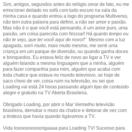
Sim, amigos, segundos antes do relógio zerar de fato, eu me
emocionei deitado no sofá com tudo escuro na sala da
minha casa e quando entrou a logo do programa Multiverso,
não tem outra palavra para definir, a não ser amor e paixão.
Mas não é o que você está pensando, é um amor puro, uma
paixão, um coisa parecida com
Nossa!! Há quanto tempo eu
não te vejo, que ter você aqui de novo!!"
Mesmo com a luz
apagada, sorri muito, mais muito mesmo, me senti uma
criança em um parque de diversão, ou quando ganha doces
e brinquedos. Eu estava feliz de novo ao ligar a TV e ver
alguém falando a mesma linguagem que a minha, alguém
para fazer companhia para mim, alguém que acaba com
toda chatice que estava no mundo televisivo, se hoje de
saco cheio de ver, coisa ruim na televisão, eu sei que
Loading vai está 24 horas passando algum tipo de conteúdo
alegre e gratuito na TV Aberta Brasileira.
Obrigado Loading, por abrir o Mar Vermelho televisão
brasileira, derrubar o muro da chatice e detonar de vez com
a tristeza que havia quando ligávamos a TV.
Vida loooooooooongaaaa para Loading TV! Sucesso para