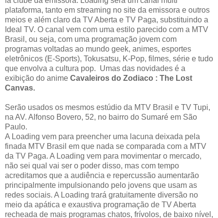
fã clube da emissora. Loading será um canal multi
plataforma, tanto em streaming no site da emissora e outros
meios e além claro da TV Aberta e TV Paga, substituindo a
Ideal TV. O canal vem com uma estilo parecido com a MTV
Brasil, ou seja, com uma programação jovem com
programas voltadas ao mundo geek, animes, esportes
eletrônicos (E-Sports), Tokusatsu, K-Pop, filmes, série e tudo
que envolva a cultura pop. Umas das novidades é a
exibição do anime
Cavaleiros do Zodiaco : The Lost
Canvas.
Serão usados os mesmos estúdio da MTV Brasil e TV Tupi,
na AV. Alfonso Bovero, 52, no bairro do Sumaré em São
Paulo.
A Loading vem para preencher uma lacuna deixada pela
finada MTV Brasil em que nada se comparada com a MTV
da TV Paga. A Loading vem para movimentar o mercado,
não sei qual vai ser o poder disso, mas com tempo
acreditamos que a audiência e repercussão aumentarão
principalmente impulsionando pelo jovens que usam as
redes sociais. A Loading trará gratuitamente diversão no
meio da apática e exaustiva programação de TV Aberta
recheada de mais programas chatos, frívolos, de baixo nível,