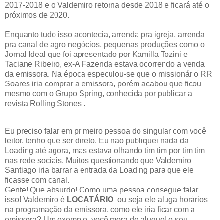
2017-2018 e o Valdemiro retorna desde 2018 e ficará até o
próximos de 2020.
Enquanto tudo isso acontecia, arrenda pra igreja, arrenda
pra canal de agro negócios, pequenas produções como o
Jornal Ideal que foi apresentado por Kamilla Tozini e
Taciane Ribeiro, ex-A Fazenda estava ocorrendo a venda
da emissora. Na época especulou-se que o missionário RR
Soares iria comprar a emissora, porém acabou que ficou
mesmo com o Grupo Spring, conhecida por publicar a
revista Rolling Stones .
Eu preciso falar em primeiro pessoa do singular com você
leitor, tenho que ser direto. Eu não publiquei nada da
Loading até agora, mas estava olhando tim tim por tim tim
nas rede sociais. Muitos questionando que Valdemiro
Santiago iria barrar a entrada da Loading para que ele
ficasse com canal.
Gente! Que absurdo! Como uma pessoa consegue falar
isso! Valdemiro é
LOCATÁRIO
ou seja ele aluga horários
na programação da emissora, como ele iria ficar com a
emissora? Um exemplo, você mora de aluguel e seu