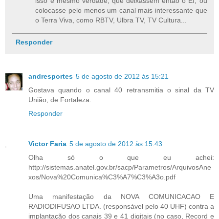
isso é mesmo verdade, que deixassem então o EI, ou
colocasse pelo menos um canal mais interessante que
o Terra Viva, como RBTV, Ulbra TV, TV Cultura...
Responder
andresportes
5 de agosto de 2012 às 15:21
Gostava quando o canal 40 retransmitia o sinal da TV
União, de Fortaleza.
Responder
Victor Faria
5 de agosto de 2012 às 15:43
Olha só o que eu achei:
http://sistemas.anatel.gov.br/sacp/Parametros/ArquivosAne
xos/Nova%20Comunica%C3%A7%C3%A3o.pdf
Uma manifestação da NOVA COMUNICACAO E
RADIODIFUSAO LTDA. (responsável pelo 40 UHF) contra a
implantação dos canais 39 e 41 digitais (no caso, Record e