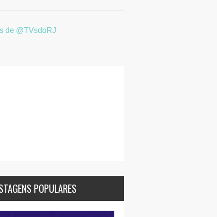
ts de @TVsdoRJ
STAGENS POPULARES