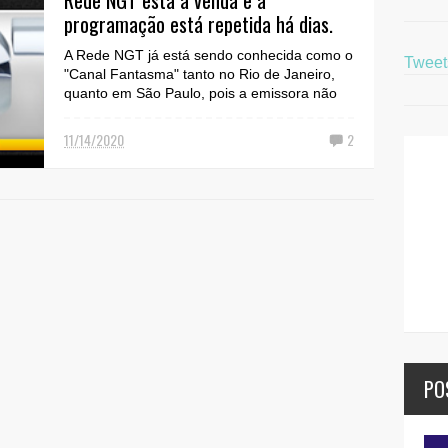
Rede NGT está a venda e a
programação está repetida há dias.
A Rede NGT já está sendo conhecida como o
Twee
"Canal Fantasma" tanto no Rio de Janeiro,
quanto em São Paulo, pois a emissora não
está ...
11/14/2020
2
PO