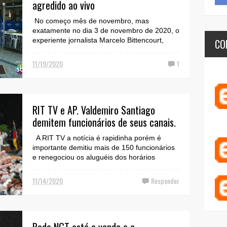
agredido ao vivo
No começo mês de novembro, mas
exatamente no dia 3 de novembro de 2020, o
experiente jornalista Marcelo Bittencourt,
CO
sofreu ameaças ao vivo...
11/19/2020
1
RIT TV e AP. Valdemiro Santiago
demitem funcionários de seus canais.
A RIT TV a notícia é rapidinha porém é
importante demitiu mais de 150 funcionários
e renegociou os aluguéis dos horários
comprados na Band...
11/14/2020
Responder