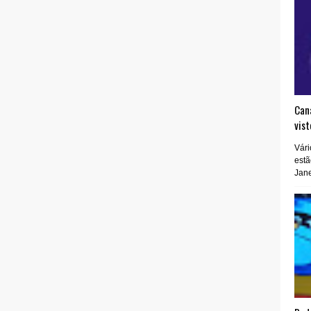
Cana
vist
Vári
estã
Jane