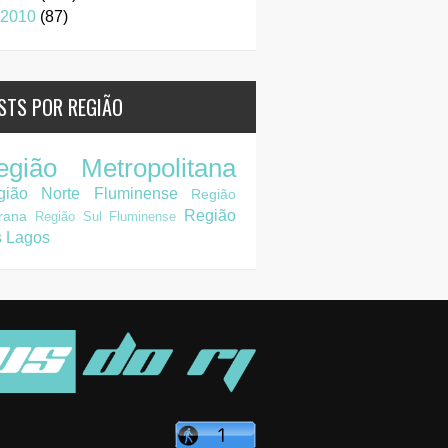
2010
(87)
STS POR REGIÃO
egião Metropolitana
gião Norte Fluminense
Região
Região
rana
Região Sul Fluminense
s Lagos