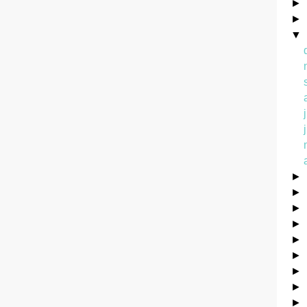
►
►
▼
►
►
►
►
►
►
►
►
►