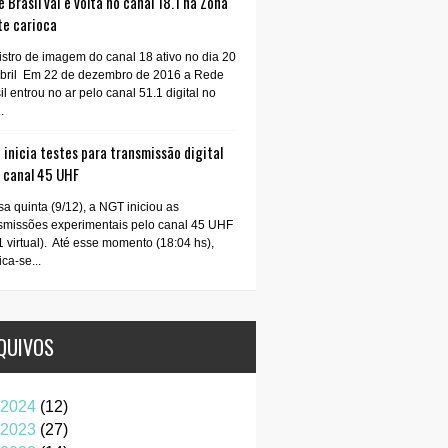
 Brasil vai e volta no canal 18.1 na Zona
te carioca
stro de imagem do canal 18 ativo no dia 20
abril Em 22 de dezembro de 2016 a Rede
il entrou no ar pelo canal 51.1 digital no
.
inicia testes para transmissão digital
o canal 45 UHF
a quinta (9/12), a NGT iniciou as
smissões experimentais pelo canal 45 UHF
1 virtual). Até esse momento (18:04 hs),
ica-se...
QUIVOS
2024
(12)
2023
(27)