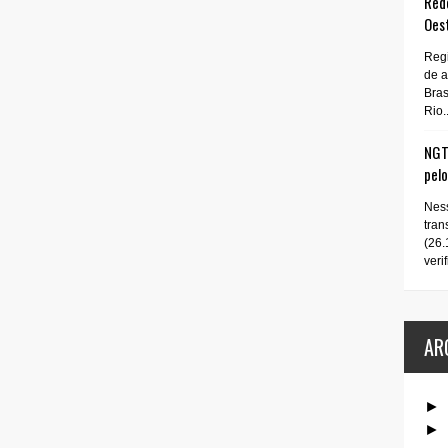
Rede
Oes
Regi
de 
Bras
Rio..
NGT 
pel
Ness
tran
(26.
verif
AR
►
►