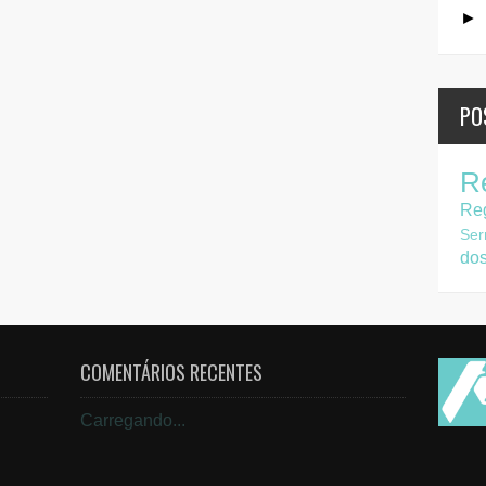
►
PO
R
Re
Ser
do
COMENTÁRIOS RECENTES
Carregando...