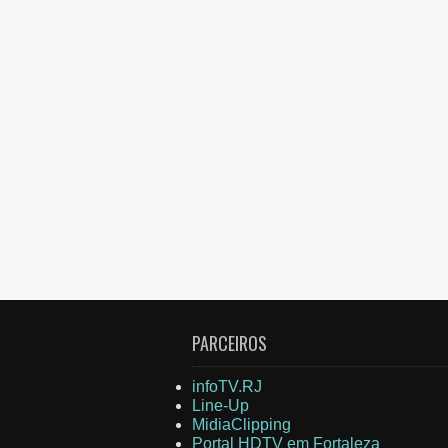
PARCEIROS
infoTV.RJ
Line-Up
MidiaClipping
Portal HDTV em Fortaleza