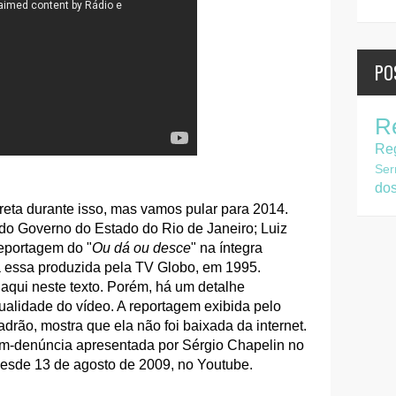
PO
R
Re
Ser
do
reta durante isso, mas vamos pular para 2014.
do Governo do Estado do Rio de Janeiro; Luiz
eportagem do "
Ou dá ou desce
" na íntegra
ria essa produzida pela TV Globo, em 1995.
aqui neste texto. Porém, há um detalhe
 qualidade do vídeo. A reportagem exibida pelo
rão, mostra que ela não foi baixada da internet.
gem-denúncia apresentada por Sérgio Chapelin no
desde 13 de agosto de 2009, no Youtube.