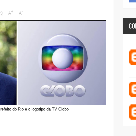
+
-
19
A
A
CO
prefeito do Rio e o logotipo da TV Globo