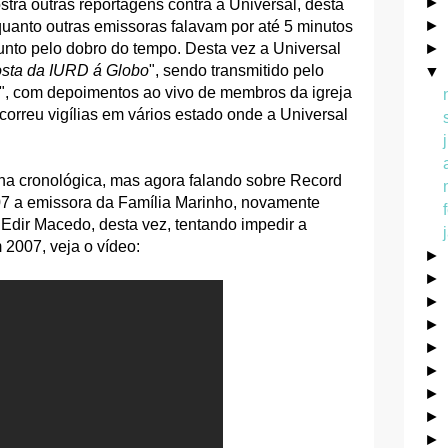
►
ra outras reportagens contra a Universal, desta
►
uanto outras emissoras falavam por até 5 minutos
unto pelo dobro do tempo. Desta vez a Universal
►
osta da IURD á Globo
", sendo transmitido pelo
▼
", com depoimentos ao vivo de membros da igreja
correu vigílias em vários estado onde a Universal
ha cronológica, mas agora falando sobre Record
7 a emissora da Família Marinho, novamente
Edir Macedo, desta vez, tentando impedir a
2007, veja o vídeo:
►
►
►
►
►
►
►
►
►