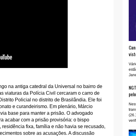
Cana
vist
Vári
estã
Jane
o na antiga catedral da Universal no bairro de
NGT 
 viaturas da Polícia Civil cercaram o carro de
pel
trito Policial no distrito de Brasilândia. Ele foi
Ness
onato e curandeirismo. Em plenário, Márcio
tran
via base para manter a prisão. O advogado
(26.
ara acabar com a prisão provisória: o bispo
verif
residência fixa, família e não havia se recusado,
recimentos sobre as acusações. A discussão