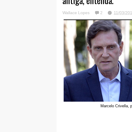
antiga, entenda.
Wallace Lopes
2
11/03/20
Marcelo Crivella, 