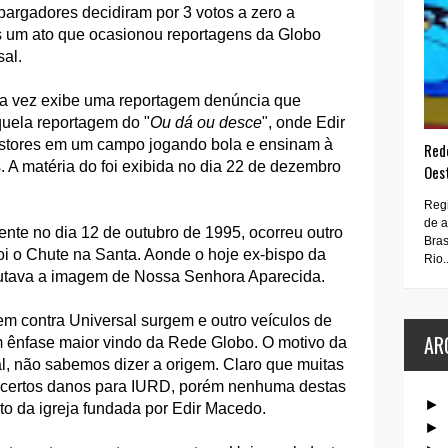
argadores decidiram por 3 votos a zero a
is um ato que ocasionou reportagens da Globo
sal.
a vez exibe uma reportagem denúncia que
quela reportagem do "
Ou dá ou desce
", onde Edir
astores em um campo jogando bola e ensinam à
Rede
. A matéria do foi exibida no dia 22 de dezembro
Oes
Regi
de 
nte no dia 12 de outubro de 1995, ocorreu outro
Bras
foi o Chute na Santa. Aonde o hoje ex-bispo da
Rio..
hutava a imagem de Nossa Senhora Aparecida.
em contra Universal surgem e outro veículos de
AR
ênfase maior vindo da Rede Globo. O motivo da
sal, não sabemos dizer a origem. Claro que muitas
 certos danos para IURD, porém nenhuma destas
►
to da igreja fundada por Edir Macedo.
►