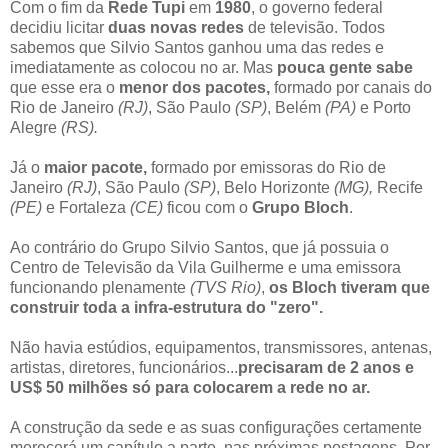
Com o fim da
Rede Tupi
em
1980
, o governo federal
decidiu licitar
duas novas redes
de televisão. Todos
sabemos que Silvio Santos ganhou uma das redes e
imediatamente as colocou no ar. Mas
pouca gente sabe
que esse era o
menor dos pacotes,
formado por canais do
Rio de Janeiro
(RJ)
, São Paulo
(SP)
, Belém
(PA)
e Porto
Alegre
(RS).
Já o
maior pacote,
formado por emissoras do Rio de
Janeiro
(RJ)
, São Paulo
(SP)
, Belo Horizonte
(MG),
Recife
(PE)
e Fortaleza
(CE)
ficou com o
Grupo Bloch
.
Ao contrário do Grupo Silvio Santos, que já possuia o
Centro de Televisão da Vila Guilherme e uma emissora
funcionando plenamente
(TVS Rio)
,
os Bloch tiveram que
construir toda a infra-estrutura do "zero".
Não havia estúdios, equipamentos, transmissores, antenas,
artistas, diretores, funcionários...
precisaram de 2 anos e
US$ 50 milhões só para colocarem a rede no ar.
A construção da sede e as suas configurações certamente
merecerá um capítulo a parte, nas próximas postagens. Por