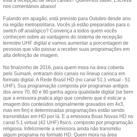
está a recepção de seus canais? Queremos saber. Escreva
nos comentários abaixo!
Falando em apagão, está previsto para Outubro desde ano
na região metropolitana. Vocês já estão preparados para o
switch off analógico? Convença a todos quem vocês
conhecem sobre as vantagens do sistema de recepção
terrestre UHF digital e vamos aumentar a porcentagem de
pessoas que vão passar a receber suas programações em
alta definição de imagem.
No finalzinho de 2016, para quem mora na área coberta
pelo Sumaré, entraram dois canais no lineup carioca em
formato digital. A Rede Brasil HD (no canal 51.1 virtual - 51
UHF). Sua programação composta por programas antigos
dos anos 70, 80 e 90 ganha agora qualidade digital (se bem
que a emissora pratica algo que condeno que é esticar a
imagem dos conteúdos originalmente gravados em 4x3,
mas em fim) e determinadas programações estão sendo
transmitidas em HD por lá. E a emissora Boas Novas HD no
canal 5.1 virtual (42 UHF) fisico, composto por programação
religiosa. Infelizmente a emissora ainda não transmitiu
algum programa no formato HD. Quem mora na área