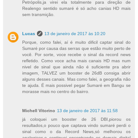
Petrópolis,ja virei ela totalmente para direção de
Realengo sentido sumaré é só acho canias HD mais
sem transmição.
Lucas
13 de janeiro de 2017 às 10:20
Porque, como falei, aí é muito dificil captar sinal do
Sumaré por causa das serras que estão muito perto de
você. Por sorte, voce recebe o sinal da record news
refletido. Como voce acha mais canais HD mas num
nivel de sinal que ainda não é suficiente pra abrir
imagem, TALVEZ um booster de 26dB consiga abrir
alguns desses canais. Mas como falei, a geografia não
te ajuda. É mais possivel pegar Sumaré em Bangu se
morasse mais no centro do bairro.
Michell Vitorino
13 de janeiro de 2017 às 11:58
já coloquei um booster de 26 DBI,piorou os
resultados,o pouco que captava vindo sumaré perdi o
sinal como o da Record News,só melhorou os
analogicos,e continuei encontrando os demais digital