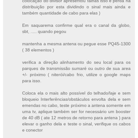
colocação do divisor apresentou falhas isso e perda na
distribuição por esta dividindo o sinal mais ainda e
também quantidade de cabo para elas )
Em saquarema confirme qual era o canal da globo,
sbt, ..... quando pegou
mantenha a mesma antena ou pegue esse PQ45-1300
( 38 elementos )
verifica a direção alinhamento do seu local para os
parques de transmissão sumaré ou outro de sua area
+/- próximo ( niterói/cabo frio, utilize o google maps
para isso.
Coloca ela o mais alto possível do telhado/laje e sem
bloqueio Interferências/obstáculos envolta dela e sem
emendas no cabo, teste próximo a antena somente em
uma tv, aplique também ser for necessário um booster
de 40 dB ( ate 12 metros de retorno para antena ) para
elevar o ganho dela e teste o sinal, verifique os cabos
e conector