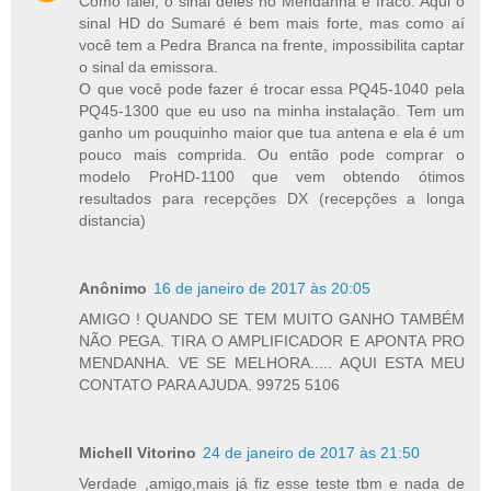
Como falei, o sinal deles no Mendanha é fraco. Aqui o
sinal HD do Sumaré é bem mais forte, mas como aí
você tem a Pedra Branca na frente, impossibilita captar
o sinal da emissora.
O que você pode fazer é trocar essa PQ45-1040 pela
PQ45-1300 que eu uso na minha instalação. Tem um
ganho um pouquinho maior que tua antena e ela é um
pouco mais comprida. Ou então pode comprar o
modelo ProHD-1100 que vem obtendo ótimos
resultados para recepções DX (recepções a longa
distancia)
Anônimo
16 de janeiro de 2017 às 20:05
AMIGO ! QUANDO SE TEM MUITO GANHO TAMBÉM
NÃO PEGA. TIRA O AMPLIFICADOR E APONTA PRO
MENDANHA. VE SE MELHORA..... AQUI ESTA MEU
CONTATO PARA AJUDA. 99725 5106
Michell Vitorino
24 de janeiro de 2017 às 21:50
Verdade ,amigo,mais já fiz esse teste tbm e nada de