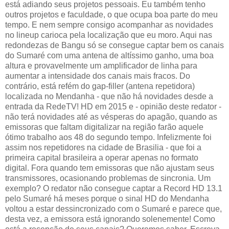
está adiando seus projetos pessoais. Eu também tenho
outros projetos e faculdade, o que ocupa boa parte do meu
tempo. E nem sempre consigo acompanhar as novidades
no lineup carioca pela localização que eu moro. Aqui nas
redondezas de Bangu só se consegue captar bem os canais
do Sumaré com uma antena de altíssimo ganho, uma boa
altura e provavelmente um amplificador de linha para
aumentar a intensidade dos canais mais fracos. Do
contrário, está refém do gap-filler (antena repetidora)
localizada no Mendanha - que não há novidades desde a
entrada da RedeTV! HD em 2015 e - opinião deste redator -
não terá novidades até as vésperas do apagão, quando as
emissoras que faltam digitalizar na região farão aquele
ótimo trabalho aos 48 do segundo tempo. Infelizmente foi
assim nos repetidores na cidade de Brasilia - que foi a
primeira capital brasileira a operar apenas no formato
digital. Fora quando tem emissoras que não ajustam seus
transmissores, ocasionando problemas de sincronia. Um
exemplo? O redator não consegue captar a Record HD 13.1
pelo Sumaré há meses porque o sinal HD do Mendanha
voltou a estar dessincronizado com o Sumaré e parece que,
desta vez, a emissora está ignorando solenemente! Como