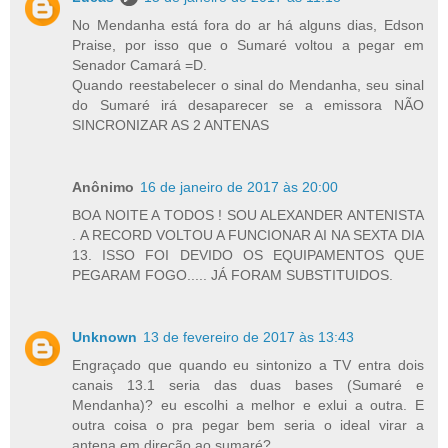
No Mendanha está fora do ar há alguns dias, Edson
Praise, por isso que o Sumaré voltou a pegar em
Senador Camará =D.
Quando reestabelecer o sinal do Mendanha, seu sinal
do Sumaré irá desaparecer se a emissora NÃO
SINCRONIZAR AS 2 ANTENAS
Anônimo
16 de janeiro de 2017 às 20:00
BOA NOITE A TODOS ! SOU ALEXANDER ANTENISTA
. A RECORD VOLTOU A FUNCIONAR AI NA SEXTA DIA
13. ISSO FOI DEVIDO OS EQUIPAMENTOS QUE
PEGARAM FOGO..... JÁ FORAM SUBSTITUIDOS.
Unknown
13 de fevereiro de 2017 às 13:43
Engraçado que quando eu sintonizo a TV entra dois
canais 13.1 seria das duas bases (Sumaré e
Mendanha)? eu escolhi a melhor e exlui a outra. E
outra coisa o pra pegar bem seria o ideal virar a
antena em direção ao sumaré?