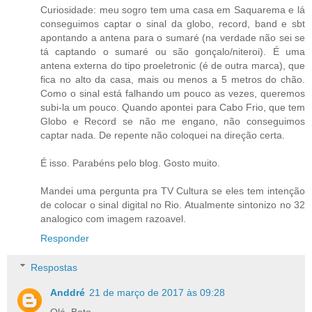
Curiosidade: meu sogro tem uma casa em Saquarema e lá
conseguimos captar o sinal da globo, record, band e sbt
apontando a antena para o sumaré (na verdade não sei se
tá captando o sumaré ou são gonçalo/niteroi). É uma
antena externa do tipo proeletronic (é de outra marca), que
fica no alto da casa, mais ou menos a 5 metros do chão.
Como o sinal está falhando um pouco as vezes, queremos
subi-la um pouco. Quando apontei para Cabo Frio, que tem
Globo e Record se não me engano, não conseguimos
captar nada. De repente não coloquei na direção certa.
É isso. Parabéns pelo blog. Gosto muito.
Mandei uma pergunta pra TV Cultura se eles tem intenção
de colocar o sinal digital no Rio. Atualmente sintonizo no 32
analogico com imagem razoavel.
Responder
Respostas
Anddré
21 de março de 2017 às 09:28
Olá, Beto.