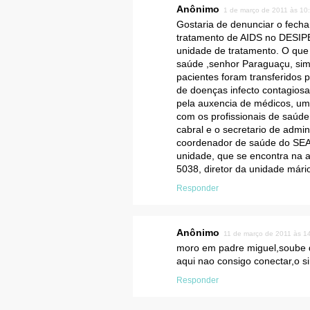
Anônimo
1 de março de 2011 às 10
Gostaria de denunciar o fecha
tratamento de AIDS no DESIP
unidade de tratamento. O que 
saúde ,senhor Paraguaçu, si
pacientes foram transferidos
de doenças infecto contagiosas
pela auxencia de médicos, u
com os profissionais de saúde
cabral e o secretario de admin
coordenador de saúde do SEAP
unidade, que se encontra na a
5038, diretor da unidade mári
Responder
Anônimo
11 de março de 2011 às 1
moro em padre miguel,soube 
aqui nao consigo conectar,o si
Responder