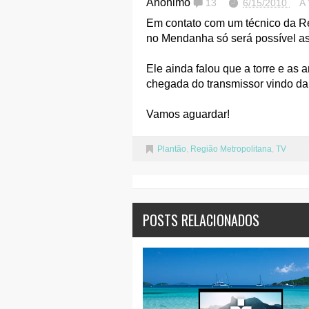
Anônimo
13
6/15/2010
A
Em contato com um técnico da R
no Mendanha só será possível a
Ele ainda falou que a torre e as 
chegada do transmissor vindo d
Vamos aguardar!
Plantão
,
Região Metropolitana
,
TV
POSTS RELACIONADOS