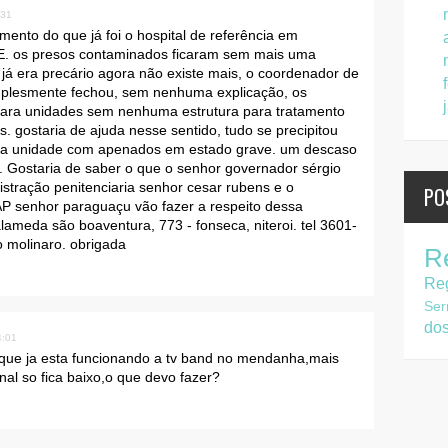
:31
mento do que já foi o hospital de referência em
E. os presos contaminados ficaram sem mais uma
já era precário agora não existe mais, o coordenador de
mplesmente fechou, sem nenhuma explicação, os
 para unidades sem nenhuma estrutura para tratamento
. gostaria de ajuda nesse sentido, tudo se precipitou
ma unidade com apenados em estado grave. um descaso
. Gostaria de saber o que o senhor governador sérgio
istração penitenciaria senhor cesar rubens e o
PO
 senhor paraguaçu vão fazer a respeito dessa
lameda são boaventura, 773 - fonseca, niteroi. tel 3601-
o molinaro. obrigada
R
Re
Ser
do
4:01
que ja esta funcionando a tv band no mendanha,mais
nal so fica baixo,o que devo fazer?