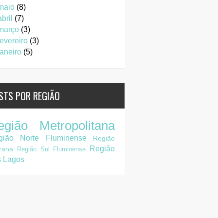
maio
(8)
abril
(7)
março
(3)
fevereiro
(3)
janeiro
(5)
STS POR REGIÃO
egião Metropolitana
gião Norte Fluminense
Região
Região
rana
Região Sul Fluminense
s Lagos