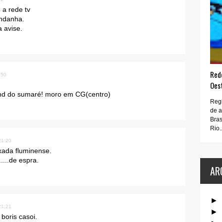
a rede tv
endanha.
a avise.
Rede
:50
Oes
and do sumaré! moro em CG(centro)
Regi
de 
Bras
Rio..
21:20
xada fluminense.
....de espra.
AR
►
21:21
►
boris casoi.