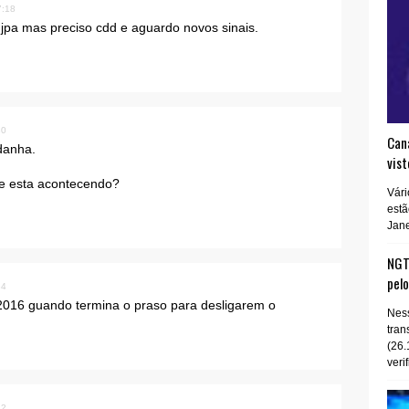
7:18
jpa mas preciso cdd e aguardo novos sinais.
30
Cana
danha.
vist
e esta acontecendo?
Vári
estã
Jane
NGT 
pel
34
2016 guando termina o praso para desligarem o
Ness
tran
(26.
verif
22