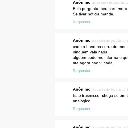
Anônimo
26 de junho de 2010 às 1
Bela pergunta meu caro moro 
Se tiver noticia mande.
Responder
Anônimo
5 de julho de 2010 às 17:
cade a band na serra do men
ninguem vala nada.
alguem pode me informa o qu
ate agora nao vi nada.
Responder
Anônimo
5 de julho de 2010 às 17:
Este trasmissor chega so em 
analogico.
Responder
Anônimo
5 de julho de 2010 às 18: