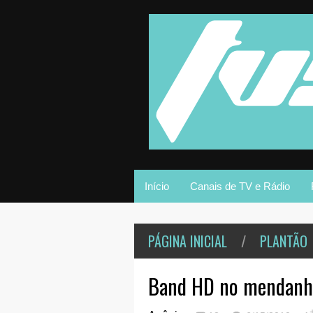
Início
Canais de TV e Rádio
PÁGINA INICIAL
/
PLANTÃO
Band HD no mendanha