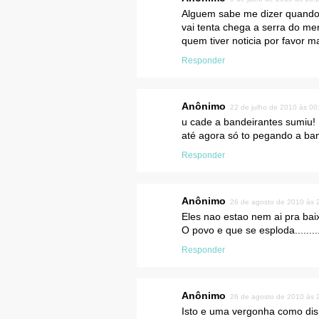
Alguem sabe me dizer quando 
vai tenta chega a serra do m
quem tiver noticia por favor m
Responder
Anônimo
22 de julho de 2010 às 00
u cade a bandeirantes sumiu!
até agora só to pegando a b
Responder
Anônimo
26 de agosto de 2010 às 
Eles nao estao nem ai pra bai
O povo e que se esploda.........
Responder
Anônimo
26 de agosto de 2010 às 
Isto e uma vergonha como dis 