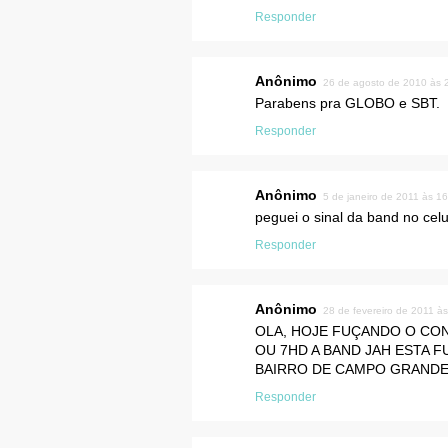
Responder
Anônimo
26 de agosto de 2010 às 
Parabens pra GLOBO e SBT.
Responder
Anônimo
5 de janeiro de 2011 às 1
peguei o sinal da band no cel
Responder
Anônimo
28 de fevereiro de 2011 à
OLA, HOJE FUÇANDO O CO
OU 7HD A BAND JAH ESTA 
BAIRRO DE CAMPO GRANDE
Responder