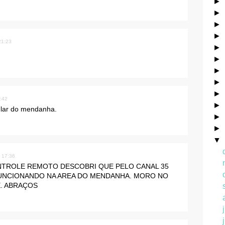
►
►
►
►
21:23
►
►
►
►
►
6:42
►
ular do mendanha.
►
►
▼
s 17:36
NTROLE REMOTO DESCOBRI QUE PELO CANAL 35
FUNCIONANDO NA AREA DO MENDANHA. MORO NO
. ABRAÇOS