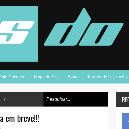
Fale Conosco
Mapa do Site
Sobre
Termos de Utilização
/
RE
 em breve!!!
+
-