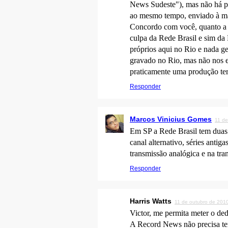
News Sudeste"), mas não há pr
ao mesmo tempo, enviado à mat
Concordo com você, quanto a t
culpa da Rede Brasil e sim da
próprios aqui no Rio e nada g
gravado no Rio, mas não nos 
praticamente uma produção ter
Responder
Marcos Vinicius Gomes
11 de
Em SP a Rede Brasil tem duas
canal alternativo, séries antig
transmissão analógica e na tr
Responder
Harris Watts
11 de outubro de 201
Victor, me permita meter o ded
A Record News não precisa ter