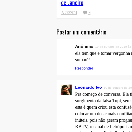
de Janeiro
7/28/2011
9
Postar um comentário
Anônimo
10 de outubro de 2010 às
ela tem que e tomar vergonha n
sumaré!
Responder
Leonardo Ivo
10 de outubro de 2
Pra começo de conversa. Ela t
surgimento da falsa Tupi, seu s
esta é quem criou esta confusã
colocar um dos canais conflita
inúteis, pois não geram progra
RBTV, o canal de Petrópolis nã