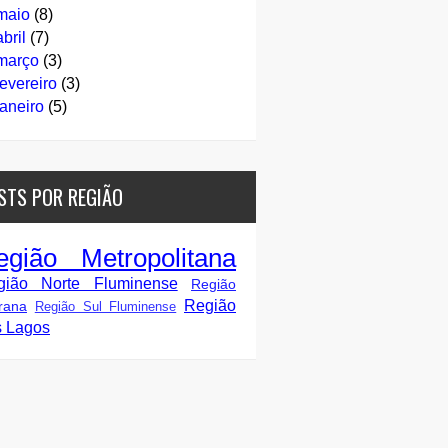
maio
(8)
abril
(7)
março
(3)
fevereiro
(3)
janeiro
(5)
STS POR REGIÃO
egião Metropolitana
gião Norte Fluminense
Região
Região
rana
Região Sul Fluminense
s Lagos