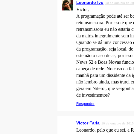
Leonardo Ivo
10 de outubro de 2
Victor,
A programação pode até ser bo
retransmissora. Por isso é que 
retransmissora eu não estaria c
da matriz integralmente sem i
Quando se dá uma concessão d
da programação, seja local, d
este não o caso delas, por iss
News 52 e Boas Novas funcio
cabeça de rede. No caso da fal
manhã para um dissidente da i
não lembro ainda, mas trarei e
gera em Niteroi, que vergonha
de investimentos?
Responder
Victor Faria
10 de outubro de 2010
Leonardo, pelo que eu sei, a 