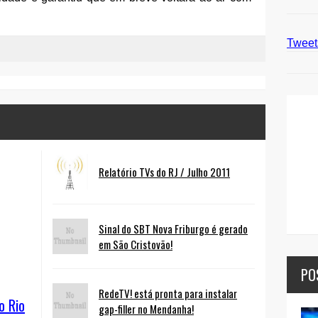
Twee
Relatório TVs do RJ / Julho 2011
Sinal do SBT Nova Friburgo é gerado
em São Cristovão!
PO
RedeTV! está pronta para instalar
o Rio
gap-filler no Mendanha!