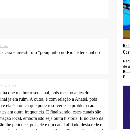
Rede
 20:44
Oes
a cara e investir um "pouquinho no Rio" e ter sinal no
Regi
de 
Bras
Rio..
010 às 21:32
inha que melhorar seu sinal, pois mesmo antes do
inal ja era ruím. A outra, é com relação a Anatel, pois
o e ela é a única que pode resolver este problema ao
ntes em outra frequencia. E finalizando, estes canais são
mação local, embora isto seja outra história. E no caso da
o lhe pertence, pois ele é um canal afiliado desta rede e