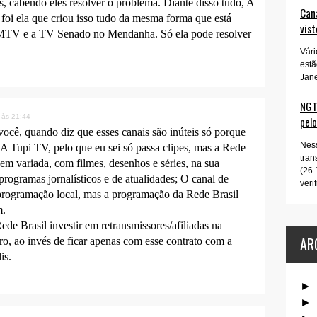
s, cabendo eles resolver o problema. Diante disso tudo, A
Cana
 foi ela que criou isso tudo da mesma forma que está
vist
 MTV e a TV Senado no Mendanha. Só ela pode resolver
Vári
estã
Jane
NGT 
 às 21:44
pel
cê, quando diz que esses canais são inúteis só porque
Ness
A Tupi TV, pelo que eu sei só passa clipes, mas a Rede
tran
m variada, com filmes, desenhos e séries, na sua
(26.
programas jornalísticos e de atualidades; O canal de
verif
 programação local, mas a programação da Rede Brasil
m.
ede Brasil investir em retransmissores/afiliadas na
AR
ro, ao invés de ficar apenas com esse contrato com a
is.
►
►