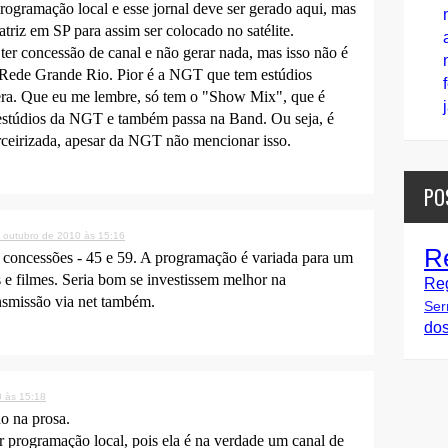
ogramação local e esse jornal deve ser gerado aqui, mas
riz em SP para assim ser colocado no satélite.
er concessão de canal e não gerar nada, mas isso não é
 Rede Grande Rio. Pior é a NGT que tem estúdios
era. Que eu me lembre, só tem o "Show Mix", que é
estúdios da NGT e também passa na Band. Ou seja, é
ceirizada, apesar da NGT não mencionar isso.
PO
 outubro de 2010 às 15:16
R
 concessões - 45 e 59. A programação é variada para um
as e filmes. Seria bom se investissem melhor na
Re
ansmissão via net também.
Ser
do
0 às 15:18
o na prosa.
 programação local, pois ela é na verdade um canal de