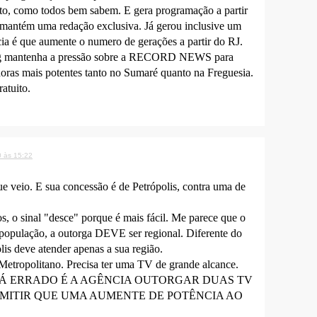
erto, como todos bem sabem. E gera programação a partir
 mantém uma redação exclusiva. Já gerou inclusive um
ncia é que aumente o numero de gerações a partir do RJ.
log mantenha a pressão sobre a RECORD NEWS para
idoras mais potentes tanto no Sumaré quanto na Freguesia.
atuito.
0 às 15:22
e veio. E sua concessão é de Petrópolis, contra uma de
, o sinal "desce" porque é mais fácil. Me parece que o
 população, a outorga DEVE ser regional. Diferente do
is deve atender apenas a sua região.
 Metropolitano. Precisa ter uma TV de grande alcance.
UE TÁ ERRADO É A AGÊNCIA OUTORGAR DUAS TV
RMITIR QUE UMA AUMENTE DE POTÊNCIA AO