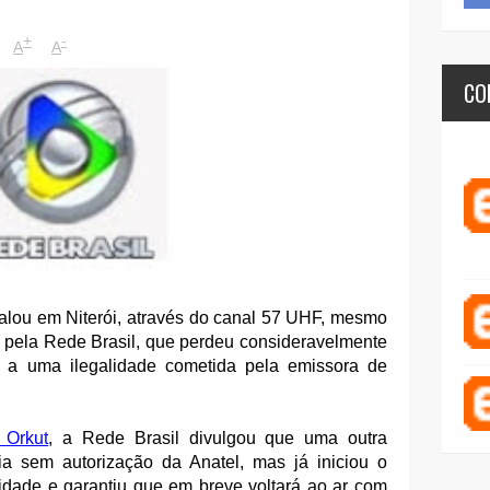
+
-
A
A
CO
alou em Niterói, através do canal 57 UHF, mesmo
 pela Rede Brasil, que perdeu consideravelmente
o a uma ilegalidade cometida pela emissora de
 Orkut
, a Rede Brasil divulgou que uma outra
a sem autorização da Anatel, mas já iniciou o
lidade e garantiu que em breve voltará ao ar com