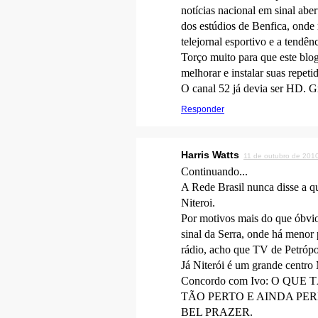
notícias nacional em sinal ab
dos estúdios de Benfica, onde
telejornal esportivo e a tendê
Torço muito para que este b
melhorar e instalar suas repet
O canal 52 já devia ser HD. Gr
Responder
Harris Watts
11 de outubro de 201
Continuando...
A Rede Brasil nunca disse a qu
Niteroi.
Por motivos mais do que óbvios
sinal da Serra, onde há menor
rádio, acho que TV de Petrópol
Já Niterói é um grande centro
Concordo com Ivo: O Q
TÃO PERTO E AINDA PE
BEL PRAZER.