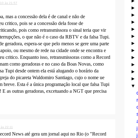
►
010 às 21:57
►
►
a, mas a concessão dela é de canal e não de
►
eu critico, pois se a concessão dela fosse de
►
riticando, pois como retransmissora o sinal teria que vir
►
nterrupções, o que não é o caso da RBTV e da falsa Tupi.
►
e geradora, espera-se que pelo menos se gere uma parte
►
e apoio, ou mesmo de rede na cidade onde se encontra e
o eu critico. Enquanto isso, retransmissoras como a Record
►
nam como geradoras e no caso da Boas Novas, como
►
sa Tupi desde ontem ela está alugando o horário da
►
greja do picareta Waldomiro Santiago, cujo o nome ue
►
m breve. Esta é a única programação local que falsa Tupi
▼
! E as outras geradoras, excetuando a NGT que precisa
 às 22:11
Record News até gera um jornal aqui no Rio (o "Record