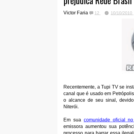
prejudica Rede Brasil
Victor Faria
12
10/10/2010
Recentemente, a Tupi TV se inst
canal que é usado em Petrópolis
o alcance de seu sinal, devid
Niterói.
Em sua
comunidade oficial no
emissora aumentou sua potênci
processo para barrar essa ilega