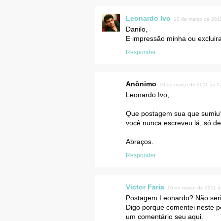
Leonardo Ivo
10 de março de 201
Danilo,
E impressão minha ou exclui
Responder
Anônimo
10 de março de 2011 às 1
Leonardo Ivo,
Que postagem sua que sumiu
você nunca escreveu lá, só dei
Abraços.
Responder
Victor Faria
10 de março de 2011 à
Postagem Leonardo? Não seri
Digo porque comentei neste p
um comentário seu aqui.