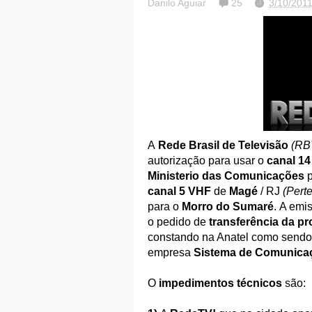
Danilo Aguiar
25
3/10/201
A
Rede Brasil de Televisão
(RB
autorização para usar o
canal 1
Ministerio das Comunicações
p
canal 5 VHF
de
Magé
/ RJ
(Perte
para o
Morro do Sumaré
.
A emis
o pedido de
transferência da p
constando na Anatel como sendo
empresa
Sistema de Comunicaç
O
impedimentos técnicos
são: