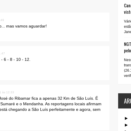
Cana
vist
:49
Vári
so... mas vamos aguardar!
estã
Jane
NGT 
pel
1:47
- 6 - 8 - 10 - 12.
Ness
tran
(26.
verif
1 às 12:33
osé do Ribamar fica a apenas 32 Km de São Luís. É
AR
o Sumaré e o Mendanha. As reportagens locais afirmam
 está chegando a São Luís perfeitamente e agora, sem
►
►