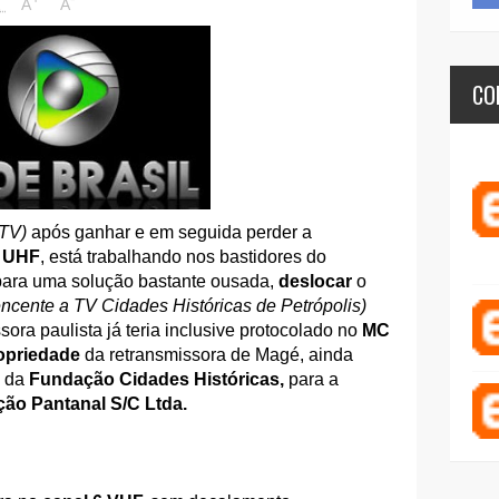
1
A
A
CO
TV)
após ganhar e em seguida perder a
4 UHF
, está trabalhando nos bastidores do
ara uma solução bastante ousada,
deslocar
o
ncente a TV Cidades Históricas de Petrópolis)
sora paulista já teria inclusive protocolado no
MC
ropriedade
da retransmissora de Magé, ainda
 da
Fundação Cidades Históricas,
para a
ão Pantanal S/C Ltda.