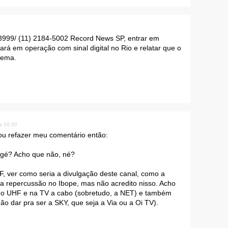
-8999/ (11) 2184-5002 Record News SP, entrar em
ará em operação com sinal digital no Rio e relatar que o
lema.
s 20:30
ou refazer meu comentário então:
agé? Acho que não, né?
, ver como seria a divulgação deste canal, como a
sua repercussão no Ibope, mas não acredito nisso. Acho
 no UHF e na TV a cabo (sobretudo, a NET) e também
não dar pra ser a SKY, que seja a Via ou a Oi TV).