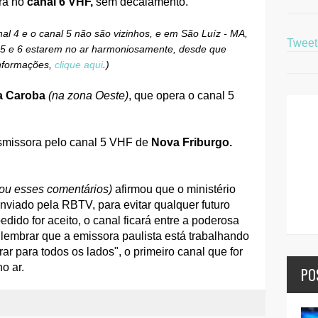
ra no
canal 6 VHF,
sem decalamento.
nal 4 e o canal 5 não são vizinhos, e em São Luíz - MA,
Twee
is 5 e 6 estarem no ar harmoniosamente, desde que
nformações,
clique aqui
.)
a Caroba
(na zona Oeste)
, que opera o canal 5
smissora pelo canal 5 VHF de
Nova Friburgo.
ou esses comentários)
afirmou que o ministério
nviado pela RBTV, para evitar qualquer futuro
pedido for aceito, o canal ficará entre a poderosa
embrar que a emissora paulista está trabalhando
irar para todos os lados", o primeiro canal que for
o ar.
PO