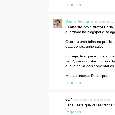
Responder
Danilo Aguiar
10 de março de 201
Leonardo Ivo
e
Victor Faria
,
guardado no blogspot e só ago
Ocorreu uma falha na publicaç
data do rascunho salvo.
Ou seja, tive que excluir a po
zero", para constar no topo da
que já havia dois comentários
Minha sinceras Desculpas.
Responder
et@
10 de março de 2011 às 19:15
Legal! será que vai ser digital
Responder