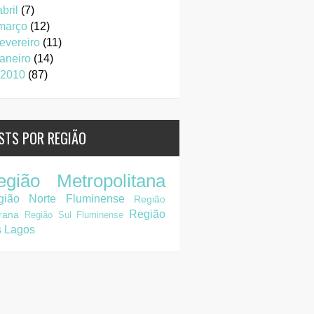
abril
(7)
março
(12)
fevereiro
(11)
janeiro
(14)
2010
(87)
STS POR REGIÃO
egião Metropolitana
gião Norte Fluminense
Região
Região
rana
Região Sul Fluminense
s Lagos