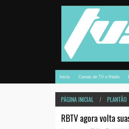
Início
Canais de TV e Rádio
PÁGINA INICIAL
/
PLANTÃO
RBTV agora volta sua