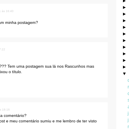
►
►
1 às 16:40
►
►
ram minha postagem?
►
►
►
►
7:22
►
►
??? Tem uma postagem sua lá nos Rascunhos mas
►
xou o título.
▼
s 18:16
a comentário?
ost e meu comentário sumiu e me lembro de ter visto