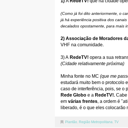
1)
A
RedeTV!
que na cidade ope
(Como já foi dito anteriormente, o ca
já há experiência positiva dos cana
decalados opostamente, para mais i
2)
Associação de Moradores d
VHF na comunidade.
3) A
RedeTV!
opera a sua retran
(Cidade relativamente próxima)
Minha fonte no MC
(que me pass
estudará muito bem o protocolo e
caso de interferência, pois, se o 
Rede Globo
e a
RedeTV!.
Cabe l
em
várias frentes
, a ordem é "at
liberado, é o que eles colocarão n
Plantão
,
Região Metropolitana
,
TV