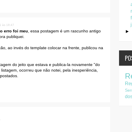
1 às 18:47
o erro foi meu
, essa postagem é um rascunho antigo
►
ra publiquei.
ão, ao invés do template colocar na frente, publicou na
PO
stagem do jeito que estava e publica-la novamente "do
 listagem, ocorreu que não notei, pela inesperiência,
R
 postados.
Re
Ser
do
?