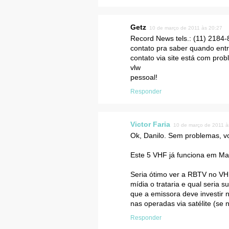
Getz
10 de março de 2011 às 20:27
Record News tels.: (11) 2184
contato pra saber quando entr
contato via site está com prob
vlw
pessoal!
Responder
Victor Faria
10 de março de 2011 à
Ok, Danilo. Sem problemas, v
Este 5 VHF já funciona em M
Seria ótimo ver a RBTV no VHF
mídia o trataria e qual seria 
que a emissora deve investir
nas operadas via satélite (se 
Responder