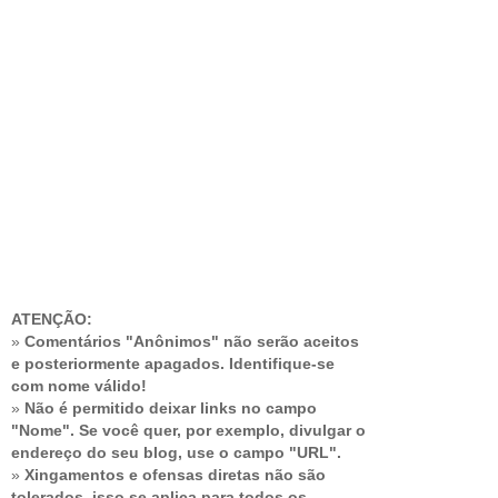
ATENÇÃO:
»
Comentários "Anônimos" não serão aceitos
e posteriormente apagados. Identifique-se
com nome válido!
»
Não é permitido deixar links no campo
"Nome". Se você quer, por exemplo, divulgar o
endereço do seu blog, use o campo "URL".
»
Xingamentos e ofensas diretas não são
tolerados, isso se aplica para todos os