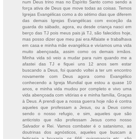
num Deus trino mas no Espírito Santo como sendo a
força ativa de Deus que move todas as coisas. Temos
Igrejas Evangélicas como a do sétimo dias que diferem
das demais Igrejas Evangélicas com exceção da
guarda do sábado, agora, eu desde criança nasci em
berço das TJ pois meus pais já TJ, são falecidos hoje,
mas posso dizer que meu pai era Alfaiate e trabalhava
em casa e minha mãe evangélica e vivíamos uma vida
muito abençoada, assim como os demais irmãos.
Minha vida só veio a mudar para ruim quando me a
afastei das TJ e fiquei uns 12 anos sem estar
buscando a Deus, foi quando voltei a ter um encontro
novamente com Deus agora como Evangélico
conhecendo a Igreja Mundial que estou a quase 10
anos, e minha vida mudou por completo e vivo uma
vida abençoada com vitórias e e minha família, Graças
à Deus. A prendi que a nossa guerra hoje não é contra
aqueles que professam a Jesus, ou a Deus como
sendo o nosso refugio, e sim, aqueles que são
anticristo que não professam Jesus como nosso
Salvador e Rei. Vamos combater é o satanismo, as
doutrinas dos agnósticos, aqueles que buscam a
feitiçaria a bruxaria, os 666, quiromancia etc.. são