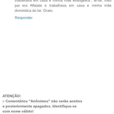
trabalhava em casa e minha mãe evangélica", lê-se: meu
pai era Alfaiate e trabalhava em casa e minha mãe
doméstica do lar. Grato.
Responder
ATENÇÃO:
»
Comentários "Anônimos" não serão aceitos
e posteriormente apagados. Identifique-se
com nome válido!