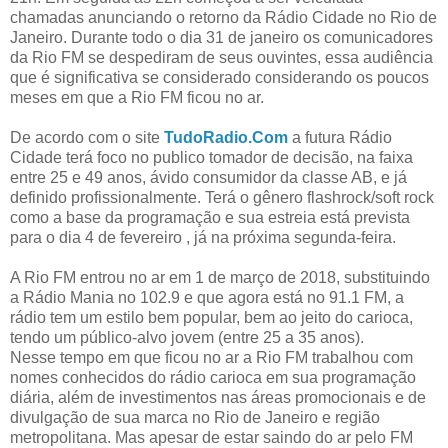
chamadas anunciando o retorno da Rádio Cidade no Rio de
Janeiro. Durante todo o dia 31 de janeiro os comunicadores
da Rio FM se despediram de seus ouvintes, essa audiência
que é significativa se considerado considerando os poucos
meses em que a Rio FM ficou no ar.
De acordo com o site
TudoRadio.Com
a futura Rádio
Cidade terá foco no publico tomador de decisão, na faixa
entre 25 e 49 anos, ávido consumidor da classe AB, e já
definido profissionalmente. Terá o gênero flashrock/soft rock
como a base da programação e sua estreia está prevista
para o dia 4 de fevereiro , já na próxima segunda-feira.
A Rio FM entrou no ar em 1 de março de 2018, substituindo
a Rádio Mania no 102.9 e que agora está no 91.1 FM, a
rádio tem um estilo bem popular, bem ao jeito do carioca,
tendo um público-alvo jovem (entre 25 a 35 anos).
Nesse tempo em que ficou no ar a Rio FM trabalhou com
nomes conhecidos do rádio carioca em sua programação
diária, além de investimentos nas áreas promocionais e de
divulgação de sua marca no Rio de Janeiro e região
metropolitana. Mas apesar de estar saindo do ar pelo FM