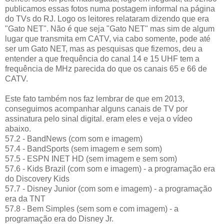
publicamos essas fotos numa postagem informal na página
do TVs do RJ. Logo os leitores relataram dizendo que era
"Gato NET". Não é que seja "Gato NET" mas sim de algum
lugar que transmita em CATV, via cabo somente, pode até
ser um Gato NET, mas as pesquisas que fizemos, deu a
entender a que frequência do canal 14 e 15 UHF tem a
frequência de MHz parecida do que os canais 65 e 66 de
CATV.
Este fato também nos faz lembrar de que em 2013,
conseguimos acompanhar alguns canais de TV por
assinatura pelo sinal digital. eram eles e veja o vídeo
abaixo.
57.2 - BandNews (com som e imagem)
57.4 - BandSports (sem imagem e sem som)
57.5 - ESPN INET HD (sem imagem e sem som)
57.6 - Kids Brazil (com som e imagem) - a programação era
do Discovery Kids
57.7 - Disney Junior (com som e imagem) - a programação
era da TNT
57.8 - Bem Simples (sem som e com imagem) - a
programação era do Disney Jr.