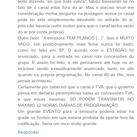
texto dizendo "ao que tudo indica", talvez baseando-se no
fato de o canal estar fora do ar. Mas é preciso levar em
consideração minha pergunta na postagem acima (o canal
pode ter sido simplesmente devolvido ou retirado do ar,
pois não haveria outro motivo para que o canal tenha saído
do ar por conta própria).
Outro fator: "A emissora TEM PLANOS (...)". Isso é MUITO
VAGO. Um posicionamento mais firme nunca foi dado,
como foi feito em SP. O acordo com o ESTADÃO foi
anunciado, para a entrada no canal nas concessões do
grupo. E assim foi feito, e ele permanece até hoje no ar,
inclusive sendo exaustivamente anunciado, tanto no site
quando na própria programação. No canal 40 do Rio, isso
jamais aconteceu.
Certamente por saberem que o canal é TVA, que o governo
pensa em declarar peremptórias todas as concessões TVA,
e que essas mesmas, SÓ PODEM TRANSMITIR NO
MÁXIMO 12 HORAS DIÁRIAS DE PROGRAMAÇÃO.
Um grande EVENTO para a emissora poderia estar na
grade no horário em que estaria proibida de operar fora da
codificação. Seria um risco muito grande.
Responder