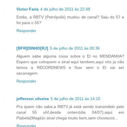
Victor Faria
4 de julho de 2011 às 22:48
Então, a RBTV (Petrópolis) mudou de canal? Saiu do 57 e
foi para o 55?
Responder
[BFR]DINHO[RJ]
5 de julho de 2011 às 00:36
Alguem sabe alguma coisa sobre o EI no MENDANHA?
Espero que coloquem o sinal aqui tambem,aqui nós ja não
temos a RECORDNEWS e ficar sem o EI vai ser
sacanagem.
Responder
jefferson silveira
5 de julho de 2011 às 14:15
Pra quem não sabe,a RBTV já está sendo transmitido pelo
canal 55 uhf,desde ontem(dia 04/07),aqui em
Piabetá(Magé)o sinal chega muito bem,sem chuviscos...
Responder