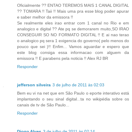
Oficialmente ?? ENTAO TEREMOS MAIS 1 CANAL DIGITAL
?? TOMARA !! Taii !! Mais uma pra esse blog poder apurar
e saber melhor da emissora !!
Se realmente eles irao entrar com 1 canal no Rio e em
analogico e digital ?? Ate pq se demorarem muito,SO IRAO
CONSEGUIR SO NO FORMATO DIGITAL !! E ai nao terao
o analogico pq sera 1 exigencia do governo( pelo menos do
pouco que sei )!! Enfim... Vamos aguardar e espero que
este blog consiga essa informacao com alguem da
emissora !! E parabens pela noticia !! Alex RJ BR
Responder
jefferson silveira
3 de julho de 2011 às 02:03
Bem eu vi na net que em São Paulo o eporte interativo está
implantando o seu sinal digital...ta no wikipédia sobre os
canais de tv de São Paulo...
Responder
Diogo Alves
3 de julho de 2011 às 02:14