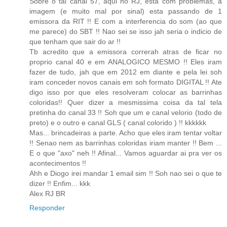
Sobre o tal canal 57, aqui no RJ, esta com problemas, a
imagem (e muito mal por sinal) esta passando de 1
emissora da RIT !! E com a interferencia do som (ao que
me parece) do SBT !! Nao sei se isso jah seria o indicio de
que tenham que sair do ar !!
Tb acredito que a emissora correrah atras de ficar no
proprio canal 40 e em ANALOGICO MESMO !! Eles iram
fazer de tudo, jah que em 2012 em diante e pela lei soh
iram conceder novos canais em soh formato DIGITAL !! Ate
digo isso por que eles resolveram colocar as barrinhas
coloridas!! Quer dizer a mesmissima coisa da tal tela
pretinha do canal 33 !! Soh que um e canal velorio (todo de
preto) e o outro e canal GLS ( canal colorido ) !! kkkkkk
Mas... brincadeiras a parte. Acho que eles iram tentar voltar
!! Senao nem as barrinhas coloridas iriam manter !! Bem ...
E o que "axo" neh !! Afinal... Vamos aguardar ai pra ver os
acontecimentos !!
Ahh e Diogo irei mandar 1 email sim !! Soh nao sei o que te
dizer !! Enfim... kkk
Alex RJ BR
Responder