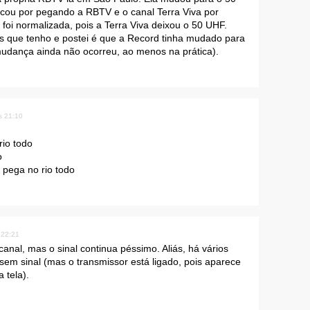
cou por pegando a RBTV e o canal Terra Viva por
 foi normalizada, pois a Terra Viva deixou o 50 UHF.
es que tenho e postei é que a Record tinha mudado para
mudança ainda não ocorreu, ao menos na prática).
s 21:10
io todo
o
 pega no rio todo
 22:21
nal, mas o sinal continua péssimo. Aliás, há vários
sem sinal (mas o transmissor está ligado, pois aparece
 tela).