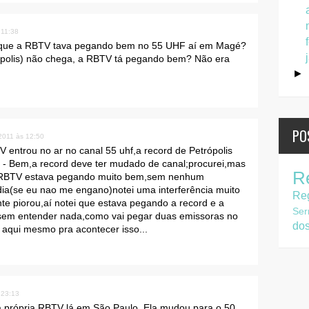
 11:38
 que a RBTV tava pegando bem no 55 UHF aí em Magé?
ópolis) não chega, a RBTV tá pegando bem? Não era
►
PO
 2011 às 12:50
 entrou no ar no canal 55 uhf,a record de Petrópolis
i: - Bem,a record deve ter mudado de canal;procurei,mas
R
 a RBTV estava pegando muito bem,sem nenhum
ia(se eu nao me engano)notei uma interferência muito
Re
nte piorou,aí notei que estava pegando a record e a
Ser
sem entender nada,como vai pegar duas emissoras no
do
aqui mesmo pra acontecer isso...
 23:13
 própria RBTV lá em São Paulo. Ela mudou para o 50