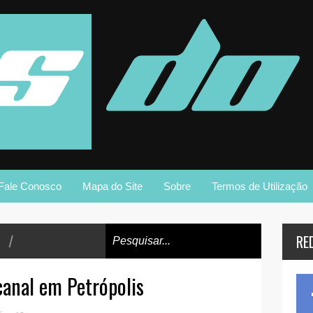
Fale Conosco
Mapa do Site
Sobre
Termos de Utilização
/
RE
canal em Petrópolis
+
-