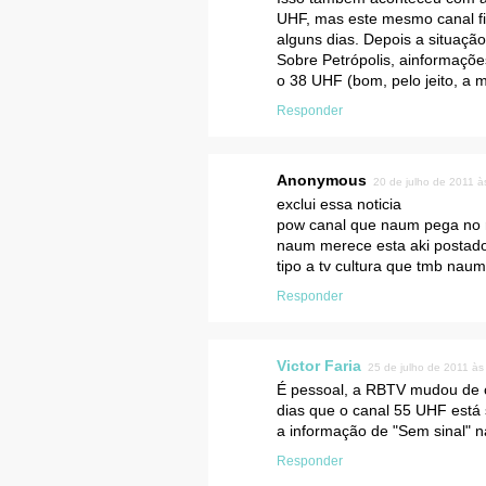
UHF, mas este mesmo canal fi
alguns dias. Depois a situação
Sobre Petrópolis, ainformaçõ
o 38 UHF (bom, pelo jeito, a 
Responder
Anonymous
20 de julho de 2011 à
exclui essa noticia
pow canal que naum pega no r
naum merece esta aki postad
tipo a tv cultura que tmb naum
Responder
Victor Faria
25 de julho de 2011 às
É pessoal, a RBTV mudou de ca
dias que o canal 55 UHF está 
a informação de "Sem sinal" na
Responder