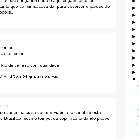
hf não está pegando nada,e aqui pegam todas as
►
,tanto que da minha casa dar para observar o parque de
►
polis...
►
►
►
►
s 01:19
►
oblemas
►
 canal melhor
►
►
o Rio de Janeiro com qualidade
►
4 ou 45 ou 24 que era da mtv .
▼
s 11:07
ndo a mesma coisa que em Piabetá, o canal 55 está
e Brasil ao mesmo tempo, ou seja, não tá dando pra ver