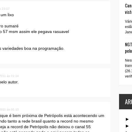
Cana
s 23:17
vist
 um lixo
Vári
pro sumaré
estã
o 57 msm assim ele pegava rasuavel
Jane
NGT 
s variedades boa na programação.
pel
Ness
tran
(26.
 2011 às 01:14
verif
elo autor.
AR
 2011 às 01:15
)que é bem próxima de Petrópolis está acontecendo um
►
ando tanto a rede brasil quanto a record no mesmo
►
seja a record de Petrópolis não deixou o canal 55