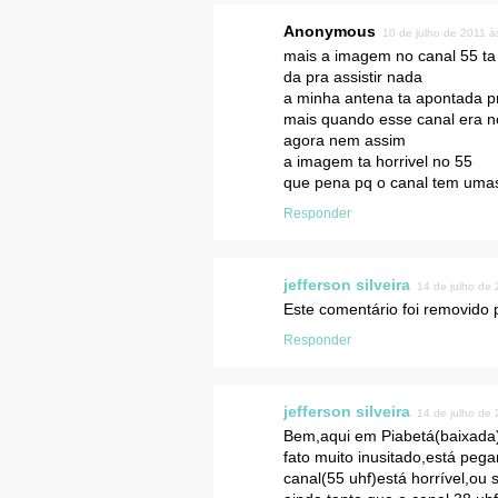
Anonymous
10 de julho de 2011 à
mais a imagem no canal 55 ta
da pra assistir nada
a minha antena ta apontada 
mais quando esse canal era n
agora nem assim
a imagem ta horrivel no 55
que pena pq o canal tem uma
Responder
jefferson silveira
14 de julho de
Este comentário foi removido p
Responder
jefferson silveira
14 de julho de
Bem,aqui em Piabetá(baixada
fato muito inusitado,está peg
canal(55 uhf)está horrível,ou 