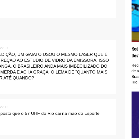
Rede
 22:07
 EDIÇÃO, UM GAIATO USOU O MESMO LASER QUE É
Oes
IREÇÃO AO ESTÚDIO DE VIDRO DA EMISSORA. ISSO
Regi
ANGA. O BRASILEIRO ANDA MAIS IMBECILIZADO DO
de 
 MERDA E ACHA GRAÇA. O LEMA DE "QUANTO MAIS
Bras
AR ATÉ QUANDO?
Rio..
 22:12
aposto que o 57 UHF do Rio cai na mão do Esporte