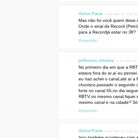
Victor Faria
14 de julho de 2011 às
Mas não foi você quem disse
Onde o sinal da Record (Petr
para a Recordjá estar no 38?
Responder
jefferson silveira
14 de julho de
No primeiro dia em que a RBTV
estava fora do ar,aí eu pense
eu nao achei o canal,até aí
chuvisco,passado o segundo d
forte no canal 55,no dia segui
RBTV no mesmo canal,fiquei 
mesmo canal e na cidade? Só 
Responder
Victor Faria
14 de julho de 2011 às
Isso também aconteceu com a