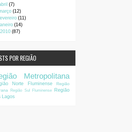
abril
(7)
março
(12)
fevereiro
(11)
janeiro
(14)
2010
(87)
STS POR REGIÃO
egião Metropolitana
gião Norte Fluminense
Região
Região
rana
Região Sul Fluminense
s Lagos