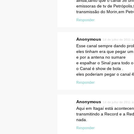
ainda,tanto que o canal 38 u
emissoras de tv de Petrópolis
transmissão do Morin,em Petró
Responder
Anonymous
14 de julho de 2011 à
Esse canal sempre dando pr
eles tinham era que pegar um
e por a antena no sumare
e espalhar o Sinal para todo 
o Canal é show de bola .
eles poderiam pegar o canal 4
Responder
Anonymous
14 de julho de 2011 à
Aqui em Itagaí está acontece
transmitindo a Record e a Red
nada.
Responder