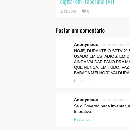
digital em Itaperuna (RJ)
3/19/2014
0
Postar um comentário
Anonymous
9 de julho de 2011 às
HOJE, DURANTE O SPTV 2ª
USADO EM ESTÁDIOS, EM D
AINDA VAI DAR PANO PRA M
QUE NUNCA. EM TUDO. FAZ
BABACA MELHOR" VAI DUR
Responder
Anonymous
9 de julho de 2011 às
Se o Governo nada inventar, 
Interativo.
Responder