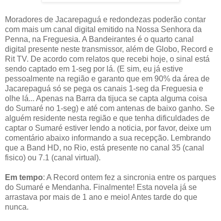
Moradores de Jacarepaguá e redondezas poderão contar
com mais um canal digital emitido na Nossa Senhora da
Penna, na Freguesia. A Bandeirantes é o quarto canal
digital presente neste transmissor, além de Globo, Record e
Rit TV. De acordo com relatos que recebi hoje, o sinal está
sendo captado em 1-seg por lá. (E sim, eu já estive
pessoalmente na região e garanto que em 90% da área de
Jacarepaguá só se pega os canais 1-seg da Freguesia e
olhe lá... Apenas na Barra da tijuca se capta alguma coisa
do Sumaré no 1-seg) e até com antenas de baixo ganho. Se
alguém residente nesta região e que tenha dificuldades de
captar o Sumaré estiver lendo a noticia, por favor, deixe um
comentário abaixo informando a sua recepção. Lembrando
que a Band HD, no Rio, está presente no canal 35 (canal
fisico) ou 7.1 (canal virtual).
Em tempo
: A Record ontem fez a sincronia entre os parques
do Sumaré e Mendanha. Finalmente! Esta novela já se
arrastava por mais de 1 ano e meio! Antes tarde do que
nunca.