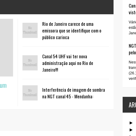
Cana
vist
Vári
Rio de Janeiro carece de uma
estã
emissora que se identifique com o
Jane
público carioca
NGT 
pel
Canal 54 UHF vai ter nova
administração aqui no Rio de
Ness
tran
Janeiro!!!
(26.
verif
 um
Interferência de imagem de sombra
na NGT canal 45 - Mendanha:
AR
►
►