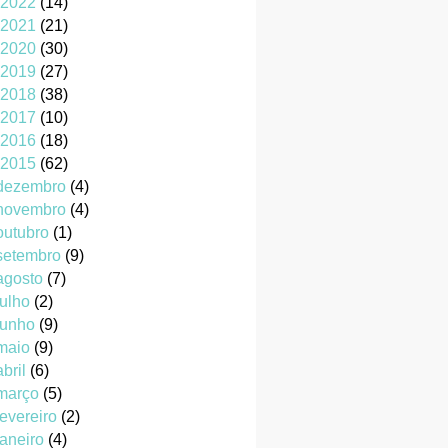
2022
(14)
2021
(21)
2020
(30)
2019
(27)
2018
(38)
2017
(10)
2016
(18)
2015
(62)
dezembro
(4)
novembro
(4)
outubro
(1)
setembro
(9)
agosto
(7)
julho
(2)
junho
(9)
maio
(9)
abril
(6)
março
(5)
fevereiro
(2)
janeiro
(4)