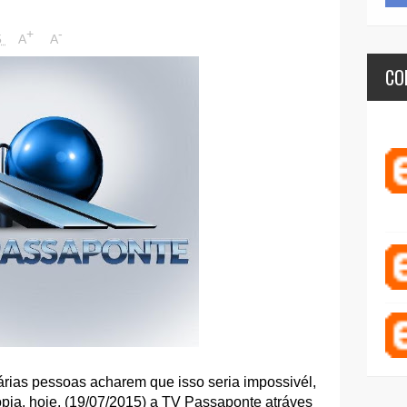
+
-
5
A
A
CO
árias pessoas acharem que isso seria impossivél,
ia, hoje, (19/07/2015) a TV Passaponte atráves