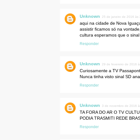
Unknown
25 de janeiro de 2016 às
aqui na cidade de Nova Iguaçu
assistir ficamos só na vonta
cultura esperamos que o sina
Responder
Unknown
29 de fevereiro de 2016 à
Curiosamente a TV Passaponte 
Nunca tinha visto sinal SD an
Responder
Unknown
3 de novembro de 2016 à
TA FORA DO AR O TV CULT
PODIA TRASMITI REDE BRAS
Responder