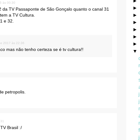
►
5 às 00:30
►
32 da TV Passaponte de São Gonçalo quanto o canal 31
tem a TV Cultura.
►
1 e 32.
►
►
►
de 2017 às 22:36
►
o mas não tenho certeza se é tv cultura!!
▼
e petropolis.
:31
V Brasil :/