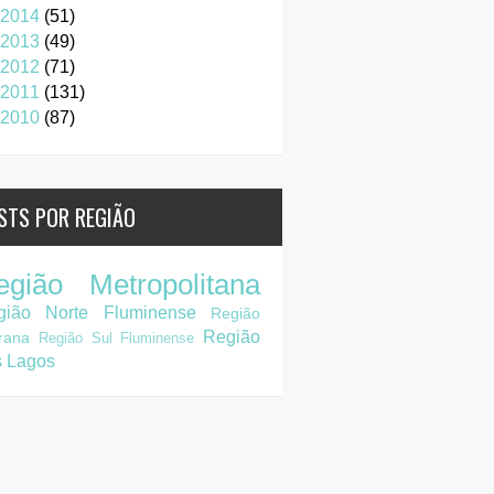
2014
(51)
2013
(49)
2012
(71)
2011
(131)
2010
(87)
STS POR REGIÃO
egião Metropolitana
gião Norte Fluminense
Região
Região
rana
Região Sul Fluminense
s Lagos