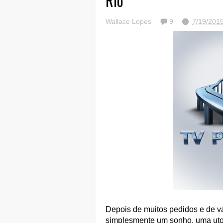
Rio
Wallace Lopes
9
7/19/201
Depois de muitos pedidos e de v
simplesmente um sonho, uma utop