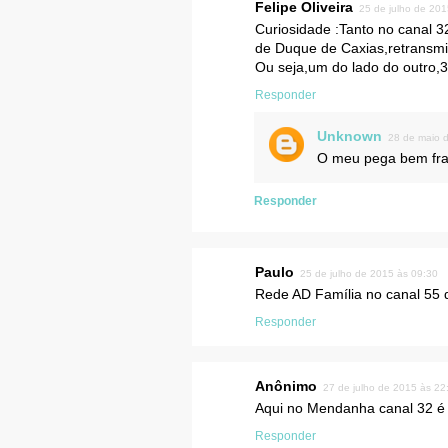
Felipe Oliveira
25 de julho de 201
Curiosidade :Tanto no canal 
de Duque de Caxias,retransmi
Ou seja,um do lado do outro,3
Responder
Unknown
28 de maio 
O meu pega bem frac
Responder
Paulo
25 de julho de 2015 às 09:30
Rede AD Família no canal 55 d
Responder
Anônimo
27 de julho de 2015 às 22
Aqui no Mendanha canal 32 é T
Responder