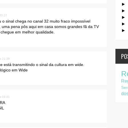
►
►
 20:27
►
 o sinal chega no canal 32 muito fraco impossível
►
de, uma pena pôs aqui em casa somos grandes fã da TV
►
l chegue em melhor qualidade.
PO
s 21:39
está transmitindo o sinal da cultura em wide.
alógico em Wide
R
Re
Ser
do
s 04:41
URA
IL