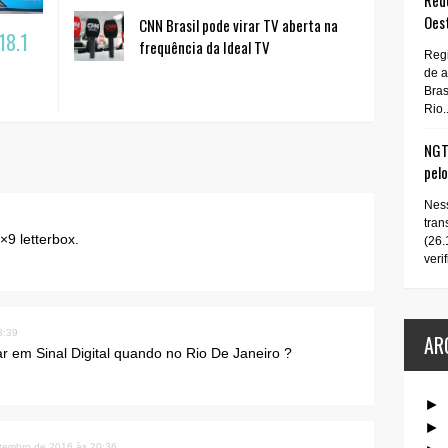
Rede
Oes
CNN Brasil pode virar TV aberta na
18.1
frequência da Ideal TV
Regi
de 
Bras
Rio..
NGT 
pel
Ness
tran
×9 letterbox.
(26.
verif
3:39
AR
rar em Sinal Digital quando no Rio De Janeiro ?
►
►
tembro de 2016 às 20:36