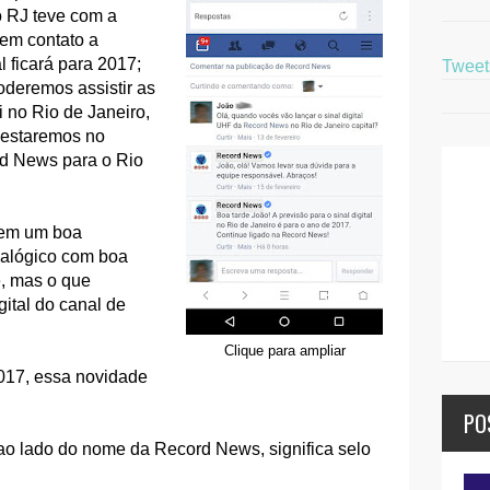
o RJ teve com a
 em contato a
l ficará para 2017;
Twee
oderemos assistir as
no Rio de Janeiro,
s estaremos no
rd News para o Rio
tem um boa
nalógico com boa
, mas o que
ital do canal de
Clique para ampliar
017, essa novidade
PO
o lado do nome da Record News, significa selo