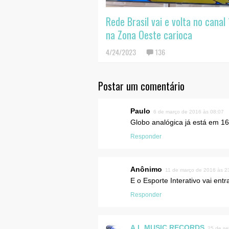
Rede Brasil vai e volta no canal 
na Zona Oeste carioca
4/24/2023
136
Postar um comentário
Paulo
6 de março de 2016 às 08:07
Globo analógica já está em 16
Responder
Anônimo
11 de março de 2016 às 2
E o Esporte Interativo vai ent
Responder
A.L.MUSIC RECORDS
25 de se