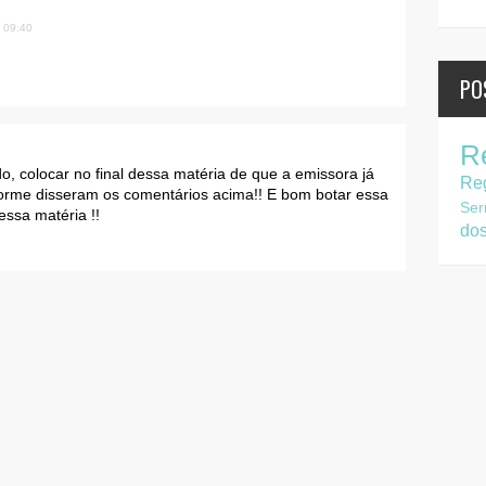
 09:40
PO
R
, colocar no final dessa matéria de que a emissora já
Re
forme disseram os comentários acima!! E bom botar essa
Ser
essa matéria !!
do