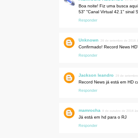
Boa noite! Fiz uma busca aqu
53" "Canal Virtual 42.1" sinal
Responder
Unknown
26 de setembro de 2016 
Confirmado! Record News HDTV
Responder
Jackson leandro
29 de setembro
Record News já está em HD c
Responder
mamrocha
8 de outubro de 2016 às
Já está em hd para o RJ
Responder