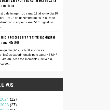
 Brasil vai e volta no canal 18.1 na Zona
te carioca
stro de imagem do canal 18 ativo no dia 20
abril Em 22 de dezembro de 2016 a Rede
il entrou no ar pelo canal 51.1 digital no
.
inicia testes para transmissão digital
o canal 45 UHF
a quinta (9/12), a NGT iniciou as
smissões experimentais pelo canal 45 UHF
1 virtual). Até esse momento (18:04 hs),
ica-se...
QUIVOS
2024
(12)
2023
(27)