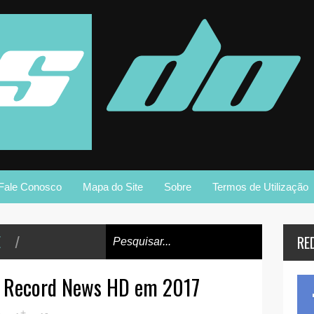
Fale Conosco
Mapa do Site
Sobre
Termos de Utilização
E
/
RE
rá Record News HD em 2017
+
-