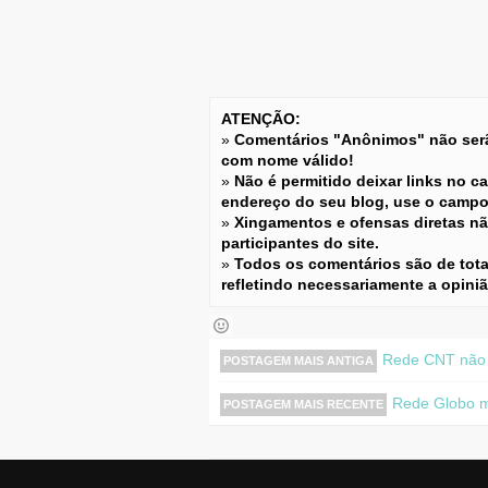
ATENÇÃO:
»
Comentários "Anônimos" não serão
com nome válido!
»
Não é permitido deixar links no c
endereço do seu blog, use o camp
»
Xingamentos e ofensas diretas não
participantes do site.
»
Todos os comentários são de tota
refletindo necessariamente a opini
Rede CNT não v
POSTAGEM MAIS ANTIGA
Rede Globo m
POSTAGEM MAIS RECENTE