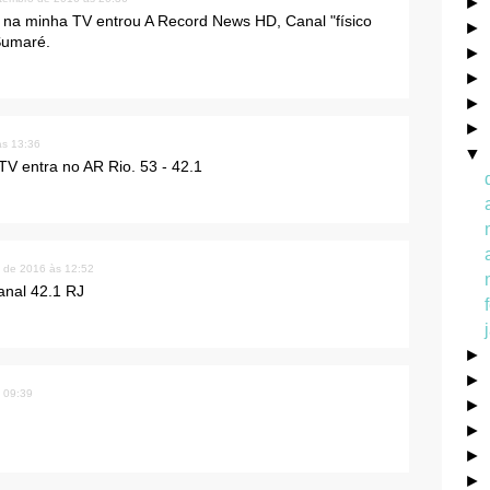
►
i na minha TV entrou A Record News HD, Canal "físico
►
 Sumaré.
►
►
►
►
às 13:36
▼
 entra no AR Rio. 53 - 42.1
 de 2016 às 12:52
anal 42.1 RJ
►
►
 09:39
►
►
►
►