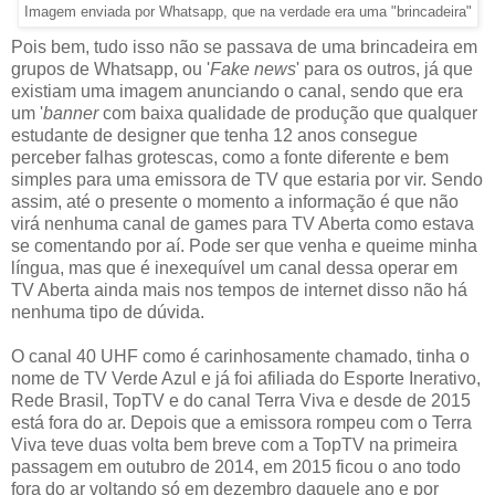
Imagem enviada por Whatsapp, que na verdade era uma "brincadeira"
Pois bem, tudo isso não se passava de uma brincadeira em
grupos de Whatsapp, ou '
Fake news
' para os outros, já que
existiam uma imagem anunciando o canal, sendo que era
um '
banner
com baixa qualidade de produção que qualquer
estudante de designer que tenha 12 anos consegue
perceber falhas grotescas, como a fonte diferente e bem
simples para uma emissora de TV que estaria por vir. Sendo
assim, até o presente o momento a informação é que não
virá nenhuma canal de games para TV Aberta como estava
se comentando por aí. Pode ser que venha e queime minha
língua, mas que é inexequível um canal dessa operar em
TV Aberta ainda mais nos tempos de internet disso não há
nenhuma tipo de dúvida.
O canal 40 UHF como é carinhosamente chamado, tinha o
nome de TV Verde Azul e já foi afiliada do Esporte Inerativo,
Rede Brasil, TopTV e do canal Terra Viva e desde de 2015
está fora do ar. Depois que a emissora rompeu com o Terra
Viva teve duas volta bem breve com a TopTV na primeira
passagem em outubro de 2014, em 2015 ficou o ano todo
fora do ar voltando só em dezembro daquele ano e por