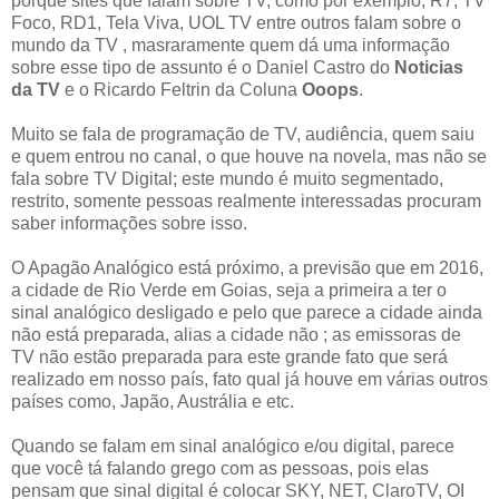
porque sites que falam sobre TV, como por exemplo, R7, TV
Foco, RD1, Tela Viva, UOL TV entre outros falam sobre o
mundo da TV , masraramente quem dá uma informação
sobre esse tipo de assunto é o Daniel Castro do
Noticias
da TV
e o Ricardo Feltrin da Coluna
Ooops
.
Muito se fala de programação de TV, audiência, quem saiu
e quem entrou no canal, o que houve na novela, mas não se
fala sobre TV Digital; este mundo é muito segmentado,
restrito, somente pessoas realmente interessadas procuram
saber informações sobre isso.
O Apagão Analógico está próximo, a previsão que em 2016,
a cidade de Rio Verde em Goias, seja a primeira a ter o
sinal analógico desligado e pelo que parece a cidade ainda
não está preparada, alias a cidade não ; as emissoras de
TV não estão preparada para este grande fato que será
realizado em nosso país, fato qual já houve em várias outros
países como, Japão, Austrália e etc.
Quando se falam em sinal analógico e/ou digital, parece
que você tá falando grego com as pessoas, pois elas
pensam que sinal digital é colocar SKY, NET, ClaroTV, OI