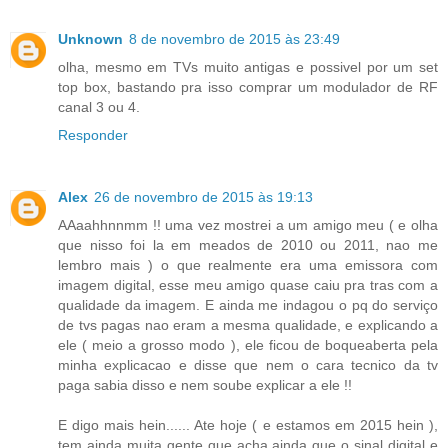
Unknown
8 de novembro de 2015 às 23:49
olha, mesmo em TVs muito antigas e possivel por um set
top box, bastando pra isso comprar um modulador de RF
canal 3 ou 4.
Responder
Alex
26 de novembro de 2015 às 19:13
AAaahhnnmm !! uma vez mostrei a um amigo meu ( e olha
que nisso foi la em meados de 2010 ou 2011, nao me
lembro mais ) o que realmente era uma emissora com
imagem digital, esse meu amigo quase caiu pra tras com a
qualidade da imagem. E ainda me indagou o pq do serviço
de tvs pagas nao eram a mesma qualidade, e explicando a
ele ( meio a grosso modo ), ele ficou de boqueaberta pela
minha explicacao e disse que nem o cara tecnico da tv
paga sabia disso e nem soube explicar a ele !!
E digo mais hein...... Ate hoje ( e estamos em 2015 hein ),
tem ainda muita gente que acha ainda que o sinal digital e