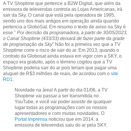
A TV Shoptime que pertence a B2W Digital, que além da
emissora de televendas controla as Lojas Americanas, irá
sair da Sky. O canal que está pela operadora de 1995,
sendo uns dos mais antigos em operação ainda quando
pertencia a GloboSat. Em resumo o texto de aviso na Sky é
esse "
Por decisão da programadora, a partir de 30/05/2023,
o Canal Shoptime (433/33) deixará de fazer parte da grade
de programação da Sky
” Não foi a primeira vez que a TV
Shoptime corre o risco de sair do ar. Em 2013, quando o
contrato da Globosat ainda estava em vigor com a SKY, o
espaço era gratuito, após o término cogitou que a TV
Shoptime poderia sair do ar pois teriam que pagar uma
aluguel de R$3 milhões de reais, de acordou com o
site
RD1
.
Novidade na área! A partir do dia 01/06, a TV
Shoptime vai passar a ser transmitida no
YouTube, e você vai poder assistir de qualquer
lugar todas as programações com os nossos
apresentadores e com muitas novidades. O
Portal Imprensa
noticiou que em 2014, a
emissora de televendas saiu do ar pela SKY.